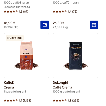
1000g caffè in grani
1000g. caffè in grani
Espresso
8 Intensità
4.5
(
87
)
4.4
(
76
)
18,99 €
23,89 €
18,99 €
/ kg.
23,89 €
/ kg.
Nuovo look
KaffeK
DeLonghi
Crema
Caffé Crema
1 kg caffè in grani
1000 g. caffè in grani
4.7
(
1.158
)
4.8
(
259
)