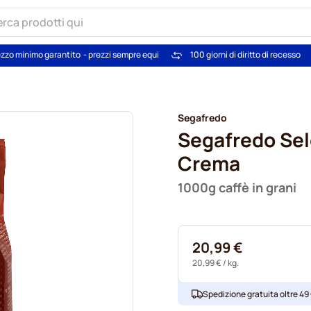
zzo minimo garantito
- prezzi sempre equi
100 giorni di diritto di recesso
Segafredo
Segafredo Se
Crema
1000g caffè in grani
20,99 €
20,99 €
/ kg.
Spedizione gratuita oltre 49