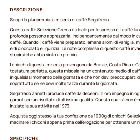
DESCRIZIONE
Scopri la pluripremiata miscela di caffè Segafredo.
Questo caffè Selezione Crema è ideale per l'espresso e il caffè lung
profonda possono apprezzarla, indipendentemente dal modo in cui
caffè. Quando il caffè viene preparato, emana aromi di vaniglia, mo
è di cioccolato e liquirizia. Le note complesse di questo caffè inva
stupirsi che abbia vinto un premio.
I chicchi di questa miscela provengono da Brasile, Costa Rica e Co
tostatura perfetta, questa miscela ha un contenuto medio di caffe
in qualsiasi momento della giornata e che non devi preoccuparti di
soprattutto se ne bevi molte tazze durante la giornata.
Segafredo Zanetti produce caffè da decenni. Il loro impegno in og
garantisce un risultato di altissima qualità. Questa qualità non 
iniziato la sua attività nel 1973.
Acquista oggi stesso la tua confezione da 1000g di chicchi Selezi
macinare i chicchi appena prima dell'erogazione per ottenere un r
SPECIFICHE