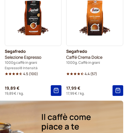
Segafredo
Segafredo
Selezione Espresso
Caffé Crema Dolce
1000g caffè in grani
1000g. Caffè in grani
Espresso
8 Intensità
4.5
(
100
)
4.4
(
57
)
19,89 €
17,99 €
19,89 €
/ kg.
17,99 €
/ kg.