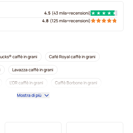
4.5
(
43 mila+
recensioni
)
4.8
(
125 mila+
recensioni
)
ucks® caffè in grani
Café Royal caffè in grani
i
Lavazza caffè in grani
L'OR caffè in grani
Caffè Borbone in grani
Mostra di più
aribaldi caffè in grani
Tonino Lamborghini caffè in grani
Segafredo caffè in grani
Caffè in grani
Delonghi caffè in grani per espresso