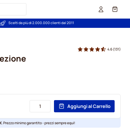
Carrello
Scelti da più di 2.000.000 clienti dal 2011
4.6
(131)
lezione
Aggiungi al Carrello
 €. Prezzo minimo garantito - prezzi sempre equi!