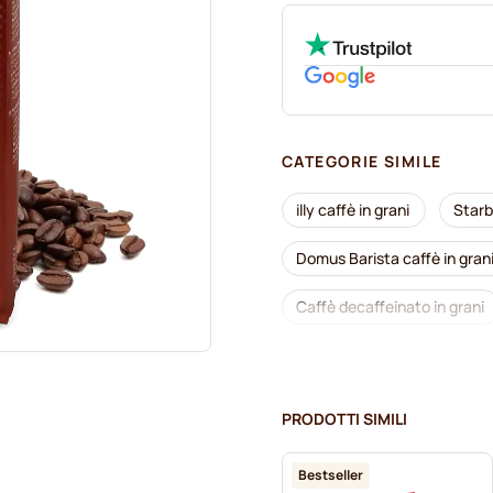
CATEGORIE SIMILE
illy caffè in grani
Starb
Domus Barista caffè in gran
Caffè decaffeinato in grani
Merrild caffè in grani
G
Gimoka caffè in grani
PRODOTTI SIMILI
Caffè in grani Kaffekapslen
Bestseller