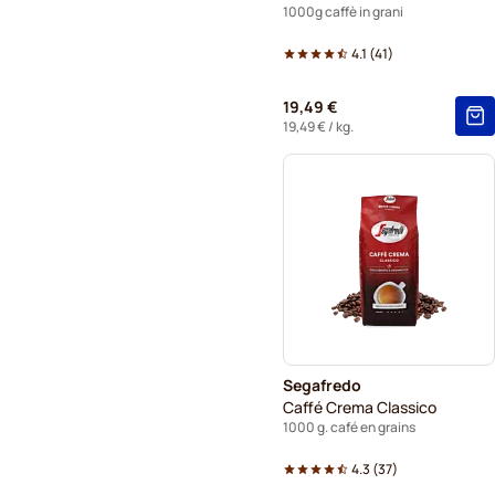
1000g caffè in grani
4.1
(
41
)
19,49 €
19,49 €
/ kg.
Segafredo
Caffé Crema Classico
1000 g. café en grains
4.3
(
37
)