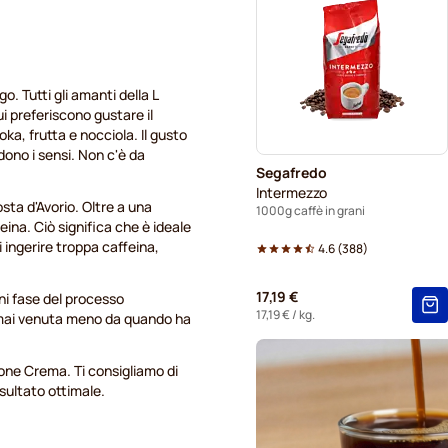
o. Tutti gli amanti della L
 preferiscono gustare il
ka, frutta e nocciola. Il gusto
dono i sensi. Non c'è da
Segafredo
Intermezzo
sta d'Avorio. Oltre a una
1000g caffè in grani
ina. Ciò significa che è ideale
 ingerire troppa caffeina,
4.6
(
388
)
17,19 €
ni fase del processo
17,19 €
/ kg.
è mai venuta meno da quando ha
one Crema. Ti consigliamo di
isultato ottimale.