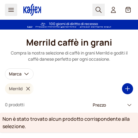
Search
Carrel
Scelti da più di 2.000.000 clienti dal 2011
100 giorni di diritto di recesso
Spedizione Gratuita oltre 49 €
Prezzo minimo garantito
- prezzi sempre equi
Salta al contenuto
Merrild caffè in grani
Compra la nostra selezione di caffè in grani Merrild e goditi il
caffè danese perfetto per ogni occasione.
Marca
Merrild
0 prodotti
Non è stato trovato alcun prodotto corrispondente alla
selezione.