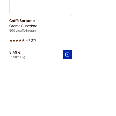
Caffè Borbone
Crema Superiore
500 g caffè in grani
4.7
(17)
8,49 €
16,98 €
/ kg.