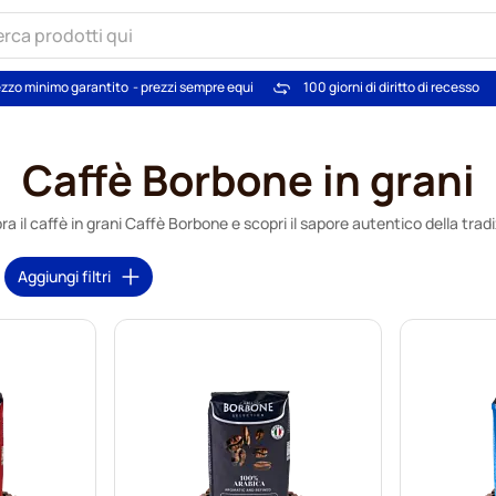
zzo minimo garantito
- prezzi sempre equi
100 giorni di diritto di recesso
Caffè Borbone in grani
a il caffè in grani Caffè Borbone e scopri il sapore autentico della tradi
Aggiungi filtri