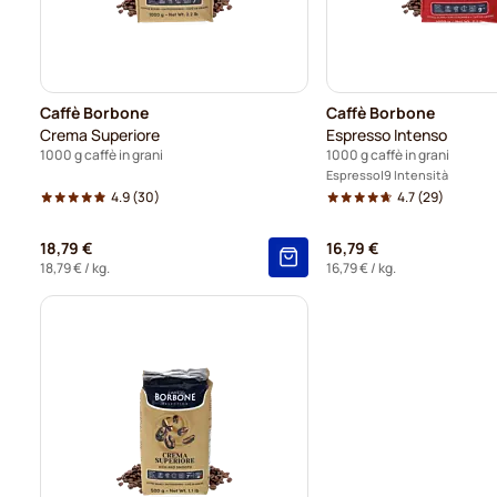
Caffè Borbone
Caffè Borbone
Crema Superiore
Espresso Intenso
1000 g caffè in grani
1000 g caffè in grani
Espresso
9 Intensità
4.9
(30)
4.7
(29)
18,79 €
16,79 €
18,79 €
/ kg.
16,79 €
/ kg.