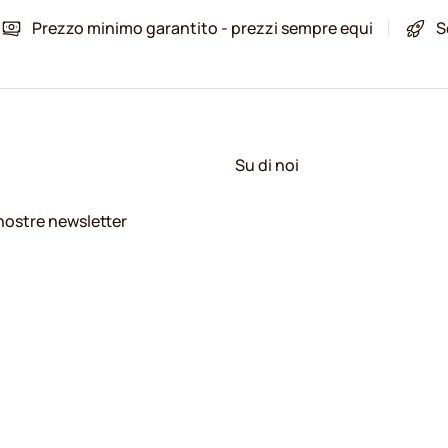
Prezzo minimo garantito - prezzi sempre equi
S
Su di noi
e nostre newsletter