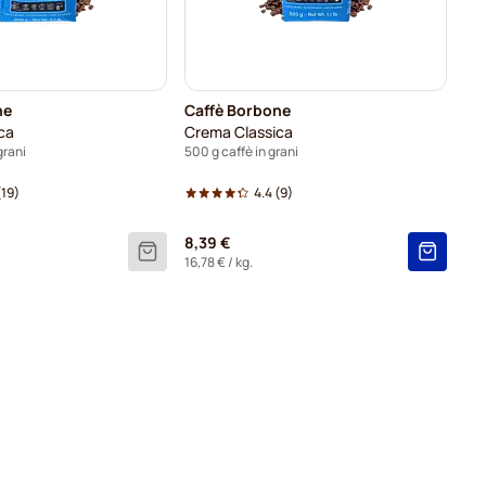
ne
Caffè Borbone
ca
Crema Classica
grani
500 g caffè in grani
19)
4.4
(9)
8,39 €
16,78 €
/ kg.