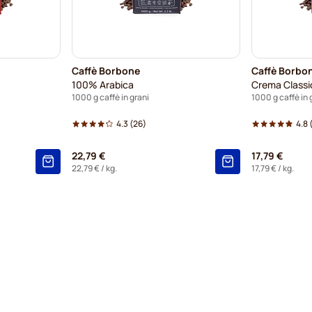
Caffè Borbone
Caffè Borbo
100% Arabica
Crema Classi
1000 g caffè in grani
1000 g caffè in 
4.3
(26)
4.8
(
22,79 €
17,79 €
22,79 €
/ kg.
17,79 €
/ kg.