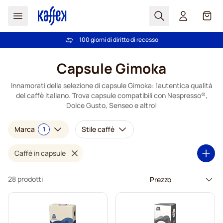
Search
Carrel
Scelti da più di 2.000.000 clienti dal 2011
100 giorni di diritto di recesso
Spedizione Gratuita oltre 49 €
Prezzo minimo garantito
- prezzi sempre equi
Salta al contenuto
Capsule Gimoka
Innamorati della selezione di capsule Gimoka: l'autentica qualità
del caffè italiano. Trova capsule compatibili con Nespresso®,
Dolce Gusto, Senseo e altro!
Marca
Stile caffè
1
Caffè in capsule
28 prodotti