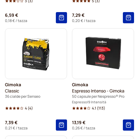
3
(3)
5
(3)
6,59 €
7,29 €
0,18 €
/ tazza
0,20 €
/ tazza
Gimoka
Gimoka
Classic
Espresso Intenso - Gimoka
36 cialde per Senseo
50 capsule per Nespresso® Pro
Espresso
9 Intensità
4
(4)
4.1
(113)
7,39 €
13,19 €
0,21 €
/ tazza
0,26 €
/ tazza