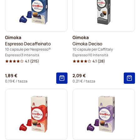
Gimoka
Gimoka
Espresso Decaffeinato
Gimoka Deciso
10 capsule per Nespresso®
10 capsule per Caffitaly
Espresso
3 Intensità
Espresso
10 Intensità
4.1
(215)
4.1
(28)
1,89 €
2,09 €
0,19 €
/ tazza
0,21 €
/ tazza