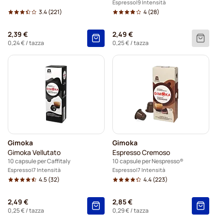
Espresso
9 Intensità
3.4
(221)
4
(28)
2,39 €
2,49 €
0,24 €
/ tazza
0,25 €
/ tazza
Gimoka
Gimoka
Gimoka Vellutato
Espresso Cremoso
10 capsule per Caffitaly
10 capsule per Nespresso®
Espresso
7 Intensità
Espresso
7 Intensità
4.5
(32)
4.4
(223)
2,49 €
2,85 €
0,25 €
/ tazza
0,29 €
/ tazza