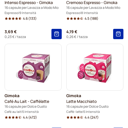
Intenso Espresso - Gimoka
Cremoso Espresso - Gimoka
16 capsule per Lavazza a Modo Mio
16 capsule per Lavazza a Modo Mio
Espresso
9 Intensità
Espresso
8 Intensità
4.6
(133)
4.5
(188)
3,69 €
4,19 €
0,23 €
/ tazza
0,26 €
/ tazza
Gimoka
Gimoka
Café Au Lait - Caffélatte
Latte Macchiato
16 capsule per Dolce Gusto
16 capsule per Dolce Gusto
Café au lait
5 Intensità
Caffè-latte
5 Intensità
4.4
(472)
4.4
(247)