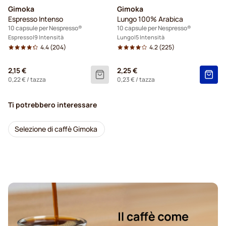
Gimoka
Gimoka
Espresso Intenso
Lungo 100% Arabica
10 capsule per Nespresso®
10 capsule per Nespresso®
Espresso
9 Intensità
Lungo
5 Intensità
4.4
(204)
4.2
(225)
2,15 €
2,25 €
0,22 €
/ tazza
0,23 €
/ tazza
Ti potrebbero interessare
Selezione di caffè Gimoka