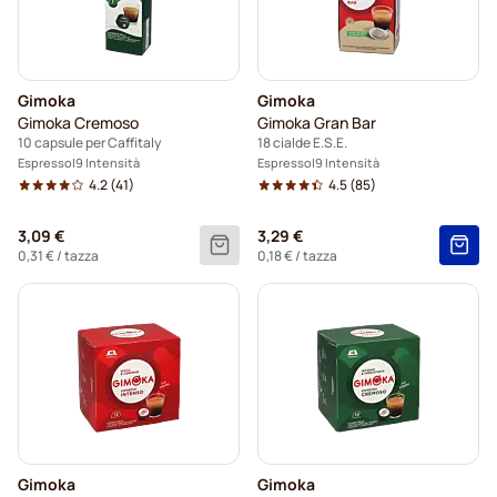
Gimoka
Gimoka
Gimoka Cremoso
Gimoka Gran Bar
10 capsule per Caffitaly
18 cialde E.S.E.
Espresso
9 Intensità
Espresso
9 Intensità
4.2
(41)
4.5
(85)
3,09 €
3,29 €
0,31 €
/ tazza
0,18 €
/ tazza
Gimoka
Gimoka