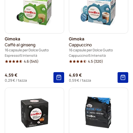
Gimoka
Gimoka
Caffè al ginseng
Cappuccino
16 capsule per Dolce Gusto
16 capsule per Dolce Gusto
Espresso
5 Intensità
Cappuccino
5 Intensità
4.6
(545)
4.5
(320)
4,59 €
4,69 €
0,29 €
/ tazza
0,59 €
/ tazza