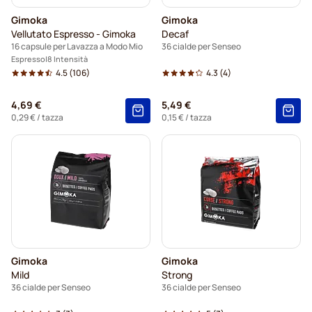
Gimoka
Gimoka
Vellutato Espresso - Gimoka
Decaf
16 capsule per Lavazza a Modo Mio
36 cialde per Senseo
Espresso
8 Intensità
4.5
(106)
4.3
(4)
4,69 €
5,49 €
0,29 €
/ tazza
0,15 €
/ tazza
Gimoka
Gimoka
Mild
Strong
36 cialde per Senseo
36 cialde per Senseo