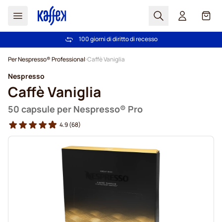
Search
Carrel
100 giorni di diritto di recesso
Spedizione Gratuita oltre 49 €
Salta al contenuto
Per Nespresso® Professional
Caffè Vaniglia
Nespresso
Caffè Vaniglia
50 capsule per Nespresso® Pro
4.9
(68)