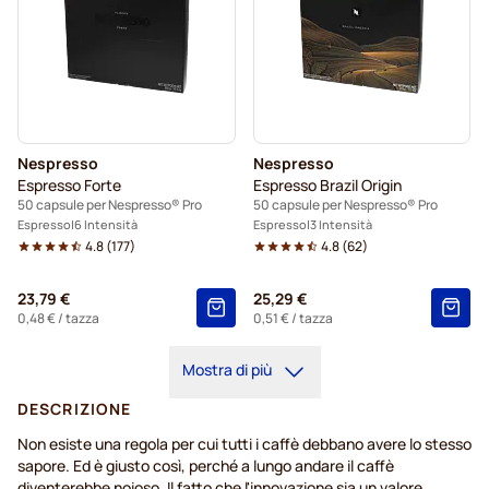
Nespresso
Nespresso
Espresso Forte
Espresso Brazil Origin
50 capsule per Nespresso® Pro
50 capsule per Nespresso® Pro
Espresso
6 Intensità
Espresso
3 Intensità
4.8
(
177
)
4.8
(
62
)
23,79 €
25,29 €
0,48 €
/ tazza
0,51 €
/ tazza
Mostra di più
DESCRIZIONE
Non esiste una regola per cui tutti i caffè debbano avere lo stesso
sapore. Ed è giusto così, perché a lungo andare il caffè
diventerebbe noioso. Il fatto che l'innovazione sia un valore