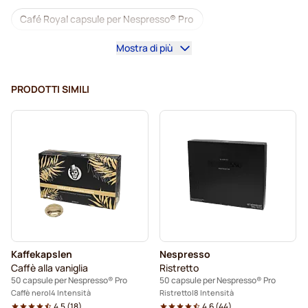
Café Royal capsule per Nespresso® Pro
Mostra di più
Macchine da caffè per Nespresso® Professional
Accesori per Nespresso® Professional
PRODOTTI SIMILI
Caffè decaffeinato per Nespresso® Pro
Pulizia e manutenzione per Nespresso® Pro
Capsule per Nespresso® Pro
Gimoka capsule per Nespresso® Pro
Capsule caffè per Nespresso® Pro
Kaffekapslen
Nespresso
Kaffekapslen per Nespresso® Professional
Caffè alla vaniglia
Ristretto
50 capsule per Nespresso® Pro
50 capsule per Nespresso® Pro
Caffè nero
4 Intensità
Ristretto
8 Intensità
4.5
(
18
)
4.6
(
44
)