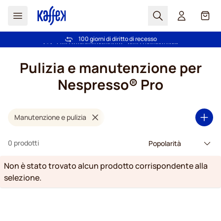
Search
Carrel
100 giorni di diritto di recesso
Spedizione Gratuita oltre 49 €
Salta al contenuto
Pulizia e manutenzione per
Nespresso® Pro
Manutenzione e pulizia
0 prodotti
Non è stato trovato alcun prodotto corrispondente alla
selezione.