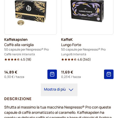
Kaffekapslen
KaffeK
Caffè alla vaniglia
Lungo Forte
50 capsule per Nespresso® Pro
50 capsule per Nespresso® Pro
Caffè nero
4 Intensità
Lungo
6 Intensità
4.5
(
18
)
4.6
(
340
)
14,89 €
11,69 €
0,30 €
/ tazza
0,23 €
/ tazza
Mostra di più
DESCRIZIONE
Sfrutta al massimo la tua macchina Nespresso® Pro con queste
capsule di caffè aromatizzato al caramello. Kaffekapslen ha
creato un delicato caffè al caramello a base di chicchi di Arabica,