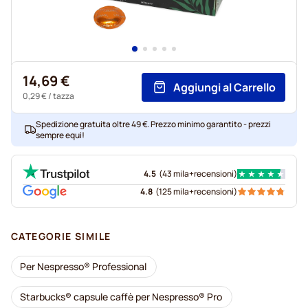
14,69 €
Aggiungi al Carrello
0,29 €
/ tazza
Spedizione gratuita oltre 49 €. Prezzo minimo garantito - prezzi
sempre equi!
4.5
(
43 mila+
recensioni
)
4.8
(
125 mila+
recensioni
)
CATEGORIE SIMILE
Per Nespresso® Professional
Starbucks® capsule caffè per Nespresso® Pro