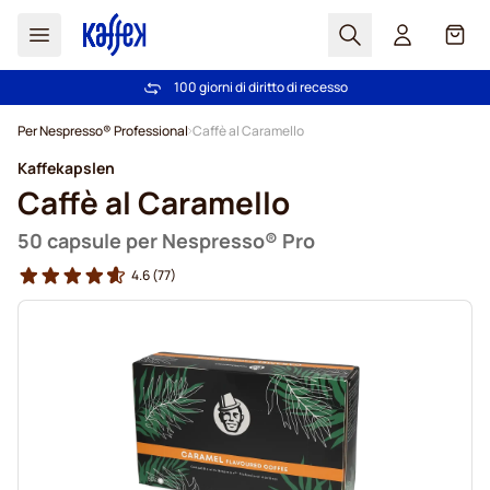
Search
Carrel
100 giorni di diritto di recesso
Spedizione Gratuita oltre 49 €
Salta al contenuto
Per Nespresso® Professional
Caffè al Caramello
Kaffekapslen
Caffè al Caramello
50 capsule per Nespresso® Pro
4.6
(77)