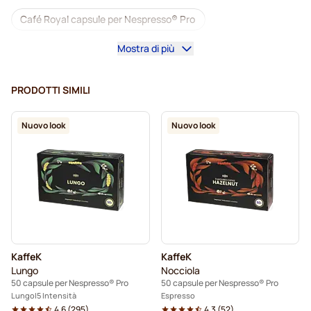
Café Royal capsule per Nespresso® Pro
Mostra di più
Macchine da caffè per Nespresso® Professional
Accesori per Nespresso® Professional
PRODOTTI SIMILI
Caffè decaffeinato per Nespresso® Pro
Nuovo look
Nuovo look
Pulizia e manutenzione per Nespresso® Pro
Capsule per Nespresso® Pro
Gimoka capsule per Nespresso® Pro
Capsule caffè per Nespresso® Pro
KaffeK
KaffeK
Kaffekapslen per Nespresso® Professional
Lungo
Nocciola
50 capsule per Nespresso® Pro
50 capsule per Nespresso® Pro
Lungo
5 Intensità
Espresso
4.6
(
295
)
4.3
(
52
)