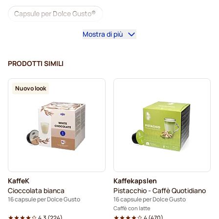
Capsule per Dolce Gusto®
Mostra di più
Macchine da caffè per Dolce Gusto®
Accesori per Dolce Gusto®
PRODOTTI SIMILI
Caffè decaffeinato per Dolce Gusto
Nuovo look
Pulizia e manutenzione per Dolce Gusto
Segafredo capsule caffè per Dolce Gusto
Café René capsule caffè per Dolce Gusto
Caffè Borbone per Dolce Gusto
KaffeK
Kaffekapslen
Dolce Vita capsule per Dolce Gusto
Cioccolata bianca
Pistacchio - Caffè Quotidiano
16 capsule per Dolce Gusto
16 capsule per Dolce Gusto
Gimoka capsule per Dolce Gusto
Per Dolce Gusto®
Caffè con latte
4.3
(
224
)
4
(
470
)