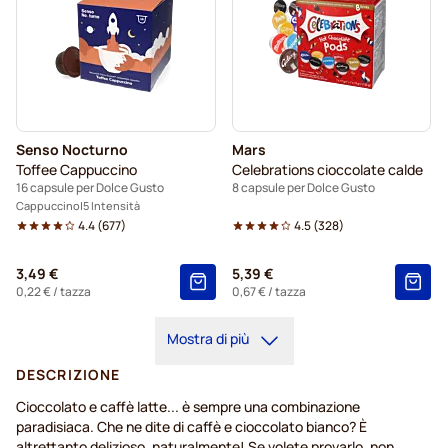
Senso Nocturno
Mars
Toffee Cappuccino
Celebrations cioccolate calde
16 capsule per Dolce Gusto
8 capsule per Dolce Gusto
Cappuccino
5 Intensità
4.4
(
677
)
4.5
(
328
)
3,49 €
5,39 €
0,22 €
/ tazza
0,67 €
/ tazza
Mostra di più
DESCRIZIONE
Cioccolato e caffè latte... è sempre una combinazione
paradisiaca. Che ne dite di caffè e cioccolato bianco? È
altrettanto delizioso, naturalmente! Se volete provarlo, non