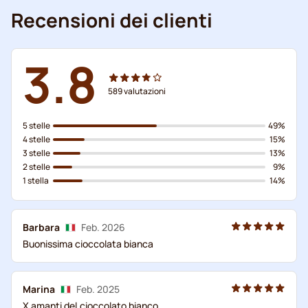
Recensioni dei clienti
3.8
589
valutazioni
5 stelle
49%
4 stelle
15%
3 stelle
13%
2 stelle
9%
1 stella
14%
Barbara
Feb. 2026
Buonissima cioccolata bianca
Marina
Feb. 2025
X amanti del.cioccolato bianco