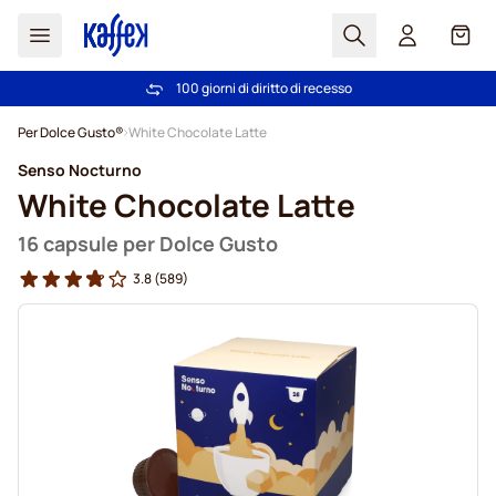
Search
Carrel
100 giorni di diritto di recesso
Spedizione Gratuita oltre 49 €
Salta al contenuto
Per Dolce Gusto®
White Chocolate Latte
Senso Nocturno
White Chocolate Latte
16 capsule per Dolce Gusto
3.8
(589)