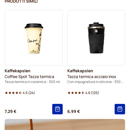
PRODOTTI SIMILI
Kaffekapslen
Kaffekapslen
Coffee Spot Tazza termica
Tazza termica acciaio inox
Tazza termica in ceramica - 300 ml
Con impugnatura in silicone - 350 ml.
4.5
(
24
)
4.6
(
125
)
7,29 €
6,99 €