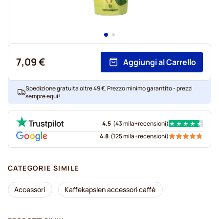
7,09 €
Aggiungi al Carrello
Spedizione gratuita oltre 49 €. Prezzo minimo garantito - prezzi
sempre equi!
4.5
(
43 mila+
recensioni
)
4.8
(
125 mila+
recensioni
)
CATEGORIE SIMILE
Accessori
Kaffekapslen accessori caffè