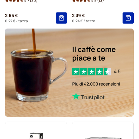
4.7
(
30
)
4.5
(
13
)
2,65 €
2,39 €
0,27 €
/ tazza
0,24 €
/ tazza