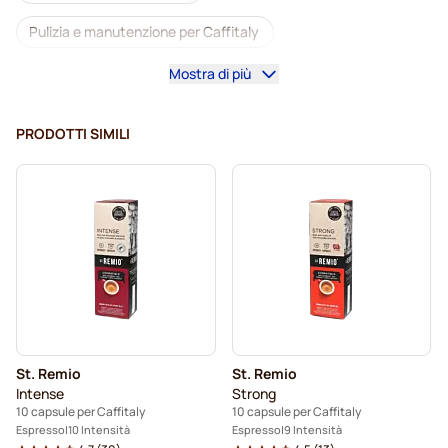
Pulizia e manutenzione per Caffitaly
Mostra di più
Gimoka capsule per Caffitaly
Capsule per Caffitaly®
PRODOTTI SIMILI
St. Remio
St. Remio
Intense
Strong
10 capsule per Caffitaly
10 capsule per Caffitaly
Espresso
10 Intensità
Espresso
9 Intensità