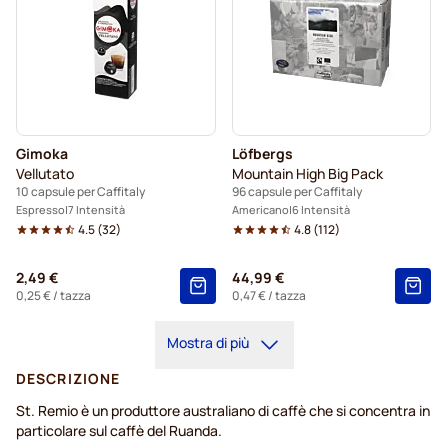
Gimoka
Löfbergs
Vellutato
Mountain High Big Pack
10 capsule per Caffitaly
96 capsule per Caffitaly
Espresso
7 Intensità
Americano
6 Intensità
4.5
(
32
)
4.8
(
112
)
2,49 €
44,99 €
0,25 €
/ tazza
0,47 €
/ tazza
Mostra di più
DESCRIZIONE
St. Remio è un produttore australiano di caffè che si concentra in
particolare sul caffè del Ruanda.