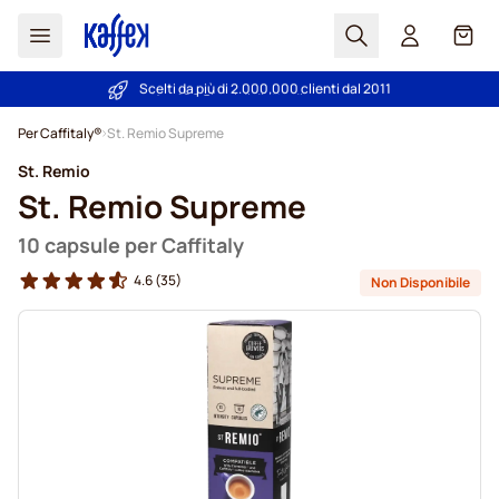
Search
Carrel
Scelti da più di 2.000.000 clienti dal 2011
Prezzo minimo garantito
- prezzi sempre equi
Salta al contenuto
Per Caffitaly®
St. Remio Supreme
St. Remio
St. Remio Supreme
10 capsule per Caffitaly
4.6
(35)
Non Disponibile