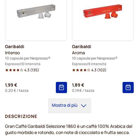
Garibaldi
Garibaldi
Intenso
Aroma
10 capsule per Nespresso®
10 capsule per Nespresso®
Espresso
10 Intensità
Espresso
9 Intensità
4.3
(
135
)
4.3
(
102
)
1,99 €
1,89 €
0,20 €
/ tazza
0,19 €
/ tazza
Mostra di più
DESCRIZIONE
Gran Caffé Garibaldi Selezione 1860 è un caffè 100% Arabica dal
gusto morbido e rotondo, con note di cioccolato e frutta secca.