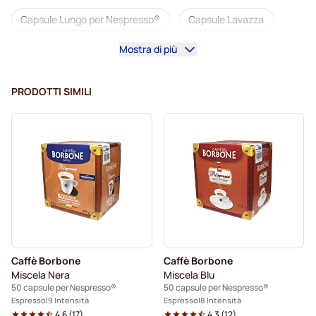
Capsule Lungo per Nespresso®
Capsule Lavazza
Mostra di più
illy capsule caffè per Nespresso®
Café Royal capsule caffè per Nespresso®
PRODOTTI SIMILI
Accesori per Nespresso®
Tutto per il caffè per Nespresso®
Pulizia e manutenzione per Nespresso®
L'OR capsule caffè per Nespresso®
Segafredo capsule caffè per Nespresso®
Caffè Borbone
Caffè Borbone
Café René capsule caffè per Nespresso®
Miscela Nera
Miscela Blu
50 capsule per Nespresso®
50 capsule per Nespresso®
Capsule per Nespresso®
Espresso
9 Intensità
Espresso
8 Intensità
4.6
(
17
)
4.3
(
12
)