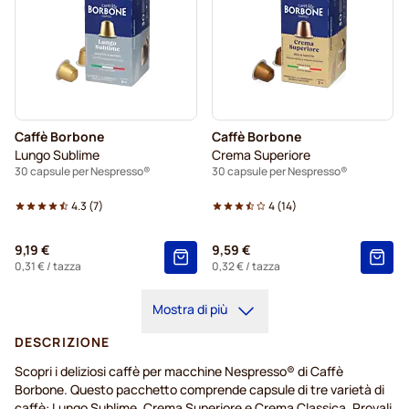
Caffè Borbone
Caffè Borbone
Lungo Sublime
Crema Superiore
30 capsule per Nespresso®
30 capsule per Nespresso®
4.3
(
7
)
4
(
14
)
9,19 €
9,59 €
0,31 €
/ tazza
0,32 €
/ tazza
Mostra di più
DESCRIZIONE
Scopri i deliziosi caffè per macchine Nespresso® di Caffè
Borbone. Questo pacchetto comprende capsule di tre varietà di
caffè: Lungo Sublime, Crema Superiore e Crema Classica. Provali