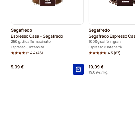
Segafredo
Segafredo
Espresso Casa - Segafredo
Segafredo Espresso Ca
250 g. di caffè macinato
1000g caffè in grani
Espresso
8 Intensità
Espresso
8 Intensità
4.4
(46)
4.5
(87)
5,09 €
19,09 €
19,09 €
/ kg.