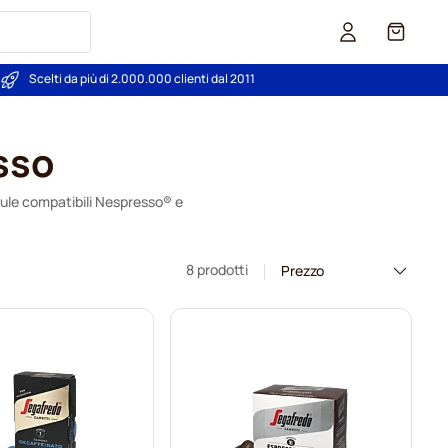
Carrello
Scelti da più di 2.000.000 clienti dal 2011
sso
psule compatibili Nespresso® e
8 prodotti