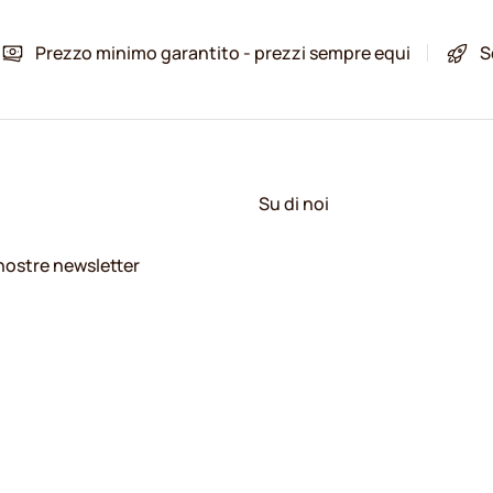
Prezzo minimo garantito - prezzi sempre equi
S
Su di noi
e nostre newsletter