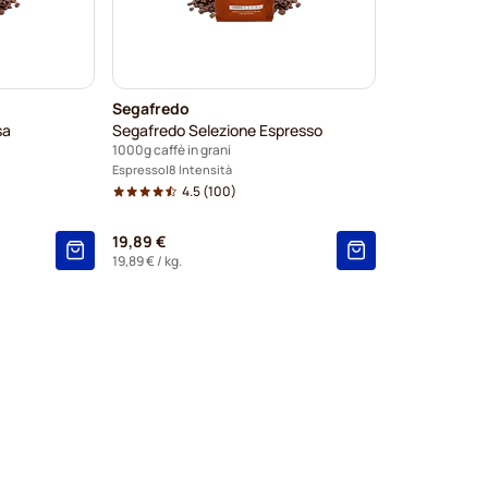
Segafredo
sa
Segafredo Selezione Espresso
1000g caffè in grani
Espresso
8 Intensità
4.5
(100)
19,89 €
19,89 €
/ kg.