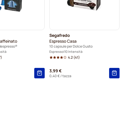
Segafredo
affeinato
Espresso Casa
 Nespresso®
10 capsule per Dolce Gusto
nsità
Espresso
10 Intensità
7)
4.2
(41)
3,99 €
0,40 €
/ tazza