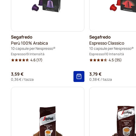
Segafredo
Segafredo
Perù 100% Arabica
Espresso Classico
10 capsule per Nespresso®
10 capsule per Nespresso®
Espresso
9 Intensità
Espresso
10 Intensità
4.6
(17)
4.5
(35)
3,59 €
3,79 €
0,36 €
/ tazza
0,38 €
/ tazza