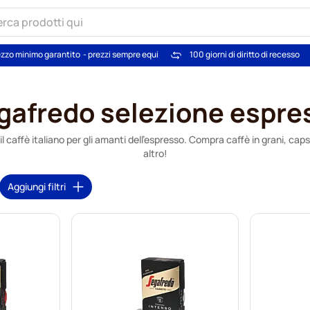
zzo minimo garantito
- prezzi sempre equi
100 giorni di diritto di recesso
gafredo selezione espre
il caffè italiano per gli amanti dell'espresso. Compra caffè in grani, ca
altro!
Aggiungi filtri