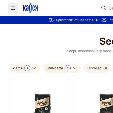
Spedizione Gratuita oltre 49 €
Pre
Salta al contenuto
Se
Scopri l'espresso Segafredo: 
Marca
Stile caffè
Espresso
1
1