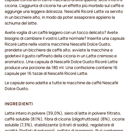
cicoria. L'aggiunta di cicoria ha un effetto più morbido sul caffè e
aggiunge una leggera dolcezza. Nescafé Ricoré Latte va servito
in un bicchiere alto, in modo da poter assaporare appieno la
schiuma del latte.
Avete voglia di un caffè leggero con un tocco delicato? Avete
bisogno di cambiare il vostro Latte normale? Inserite una capsula
Ricoré Latte nella vostra macchina Nescafé Dolce Gusto,
prendete un bicchiere da caffè alto, avviate la macchina e
godetevi il gusto raffinato della cicoria in un Latte cremoso e
aromatico. Una capsula di Nescafé Dolce Gusto Ricoré Latte
produce una porzione da 180 ml. Una confezione contiene 16
capsule per 16 tazze di Nescafé Ricoré Latte.
Le capsule sono adatte a tutte le macchine da caffè Nescafé
Dolce Gusto.
INGREDIENTI
Latte intero in polvere (39,0%), siero di latte in polvere filtrato,
caffè solubile (8.1%), fibra di cicoria (oligofruttosio) (8%), cicoria
solubile (7,3%), stabilizzante (citrati di sodio), regolatore di
acidità (fosfati di potassio), solfato di magnesio. Può contenere