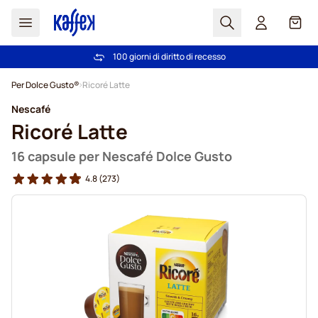
Search
Carrel
100 giorni di diritto di recesso
Spedizione Gratuita oltre 49 €
Salta al contenuto
Per Dolce Gusto®
Ricoré Latte
Nescafé
Ricoré Latte
16 capsule per Nescafé Dolce Gusto
4.8
(273)