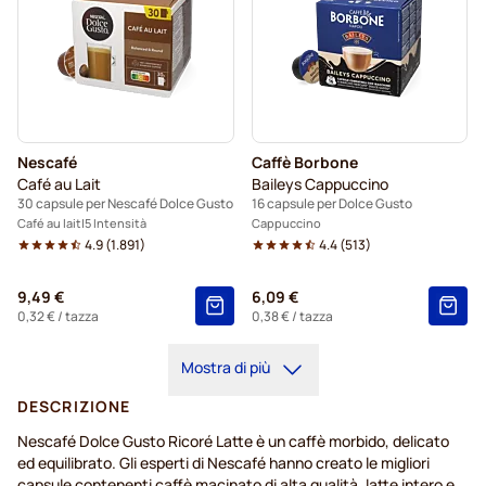
Nescafé
Caffè Borbone
Café au Lait
Baileys Cappuccino
30 capsule per Nescafé Dolce Gusto
16 capsule per Dolce Gusto
Café au lait
5 Intensità
Cappuccino
4.9
(
1.891
)
4.4
(
513
)
9,49 €
6,09 €
0,32 €
/ tazza
0,38 €
/ tazza
Mostra di più
DESCRIZIONE
Nescafé Dolce Gusto Ricoré Latte è un caffè morbido, delicato
ed equilibrato. Gli esperti di Nescafé hanno creato le migliori
capsule contenenti caffè macinato di alta qualità, latte intero e