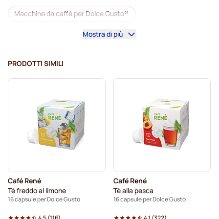
Macchine da caffè per Dolce Gusto®
Mostra di più
Accesori per Dolce Gusto®
Caffè decaffeinato per Dolce Gusto
PRODOTTI SIMILI
Pulizia e manutenzione per Dolce Gusto
Segafredo capsule caffè per Dolce Gusto
Café René capsule caffè per Dolce Gusto
Caffè Borbone per Dolce Gusto
Dolce Vita capsule per Dolce Gusto
Café René
Café René
Capsule per Dolce Gusto®
Tè freddo al limone
Tè alla pesca
16 capsule per Dolce Gusto
16 capsule per Dolce Gusto
Gimoka capsule per Dolce Gusto
Per Dolce Gusto®
4.5
(
116
)
4.1
(
322
)