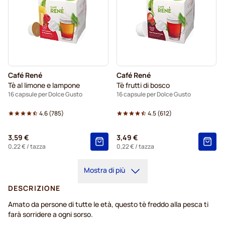
Café René
Café René
Tè al limone e lampone
Tè frutti di bosco
16 capsule per Dolce Gusto
16 capsule per Dolce Gusto
4.6
(
785
)
4.5
(
612
)
3,59 €
3,49 €
0,22 €
/ tazza
0,22 €
/ tazza
Mostra di più
DESCRIZIONE
Amato da persone di tutte le età, questo tè freddo alla pesca ti
farà sorridere a ogni sorso.