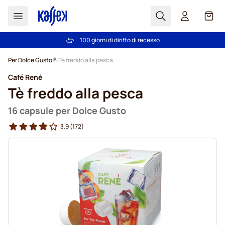
Search
Carrel
Scelti da più di 2.000.000 clienti dal 2011
100 giorni di diritto di recesso
Spedizione Gratuita oltre 49 €
Prezzo minimo garantito
- prezzi sempre equi
Salta al contenuto
Per Dolce Gusto®
Tè freddo alla pesca
Café René
Tè freddo alla pesca
16 capsule per Dolce Gusto
3.9
(172)