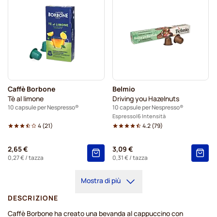
Caffè Borbone
Belmio
Tè al limone
Driving you Hazelnuts
10 capsule per Nespresso®
10 capsule per Nespresso®
Espresso
6 Intensità
4
(
21
)
4.2
(
79
)
2,65 €
3,09 €
0,27 €
/ tazza
0,31 €
/ tazza
Mostra di più
DESCRIZIONE
Caffè Borbone ha creato una bevanda al cappuccino con