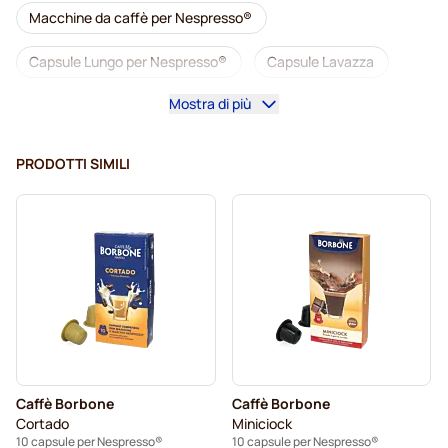
Macchine da caffè per Nespresso®
Capsule Lungo per Nespresso®
Capsule Lavazza
Mostra di più
illy capsule caffè per Nespresso®
Café Royal capsule caffè per Nespresso®
PRODOTTI SIMILI
Accesori per Nespresso®
Tutto per il caffè per Nespresso®
Pulizia e manutenzione per Nespresso®
L'OR capsule caffè per Nespresso®
Segafredo capsule caffè per Nespresso®
Caffè Borbone
Caffè Borbone
Café René capsule caffè per Nespresso®
Cortado
Miniciock
10 capsule per Nespresso®
10 capsule per Nespresso®