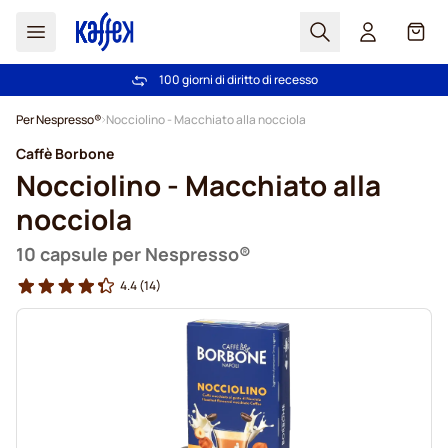
Search
Carrel
100 giorni di diritto di recesso
Spedizione Gratuita oltre 49 €
Salta al contenuto
Per Nespresso®
Nocciolino - Macchiato alla nocciola
Caffè Borbone
Nocciolino - Macchiato alla
nocciola
10 capsule per Nespresso®
4.4
(14)