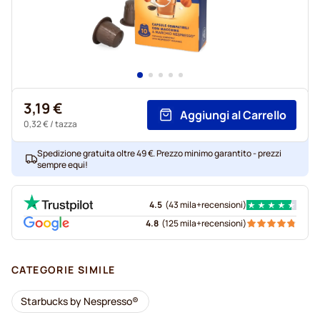
3,19 €
Aggiungi al Carrello
0,32 €
/ tazza
Spedizione gratuita oltre 49 €. Prezzo minimo garantito - prezzi
sempre equi!
4.5
(
43 mila+
recensioni
)
4.8
(
125 mila+
recensioni
)
CATEGORIE SIMILE
Starbucks by Nespresso®