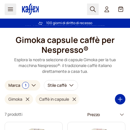
Search
Carrel
100 giorni di diritto di recesso
Spedizione Gratuita oltre 49 €
Salta al contenuto
Gimoka capsule caffè per
Nespresso®
Esplora la nostra selezione di capsule Gimoka per la tua
macchina Nespresso®: il tradizionale caffè italiano
direttamente a casa tua.
Marca
Stile caffè
1
Gimoka
Caffè in capsule
7 prodotti