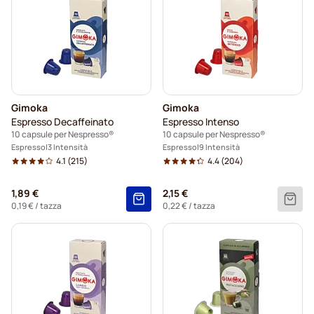
Gimoka
Gimoka
Espresso Decaffeinato
Espresso Intenso
10 capsule per Nespresso®
10 capsule per Nespresso®
Espresso
3 Intensità
Espresso
9 Intensità
4.1
(215)
4.4
(204)
1,89 €
2,15 €
0,19 €
/ tazza
0,22 €
/ tazza