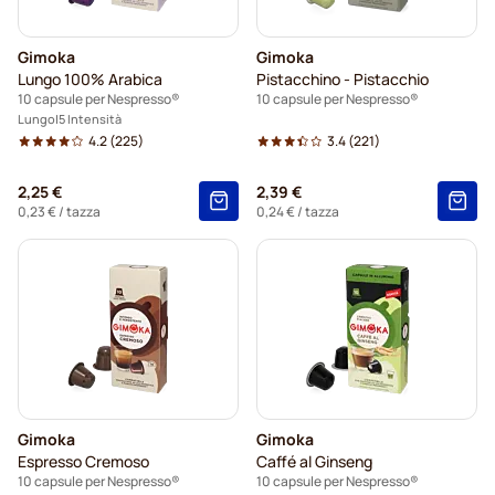
Gimoka
Gimoka
Lungo 100% Arabica
Pistacchino - Pistacchio
10 capsule per Nespresso®
10 capsule per Nespresso®
Lungo
5 Intensità
4.2
(225)
3.4
(221)
2,25 €
2,39 €
0,23 €
/ tazza
0,24 €
/ tazza
Gimoka
Gimoka
Espresso Cremoso
Caffé al Ginseng
10 capsule per Nespresso®
10 capsule per Nespresso®