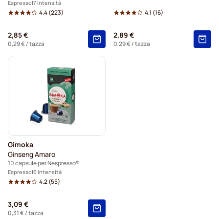
Espresso
7 Intensità
4.4
(223)
4.1
(16)
2,85 €
2,89 €
0,29 €
/ tazza
0,29 €
/ tazza
Gimoka
Ginseng Amaro
10 capsule per Nespresso®
Espresso
6 Intensità
4.2
(55)
3,09 €
0,31 €
/ tazza