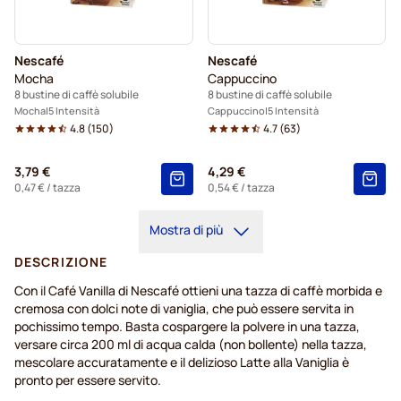
Nescafé
Nescafé
Mocha
Cappuccino
8 bustine di caffè solubile
8 bustine di caffè solubile
Mocha
5 Intensità
Cappuccino
5 Intensità
4.8
(
150
)
4.7
(
63
)
3,79 €
4,29 €
0,47 €
/ tazza
0,54 €
/ tazza
Mostra di più
DESCRIZIONE
Con il Café Vanilla di Nescafé ottieni una tazza di caffè morbida e
cremosa con dolci note di vaniglia, che può essere servita in
pochissimo tempo. Basta cospargere la polvere in una tazza,
versare circa 200 ml di acqua calda (non bollente) nella tazza,
mescolare accuratamente e il delizioso Latte alla Vaniglia è
pronto per essere servito.