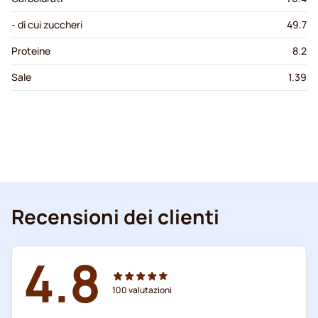
- di cui zuccheri
49.7
Proteine
8.2
Sale
1.39
Recensioni dei clienti
4.8
100
valutazioni