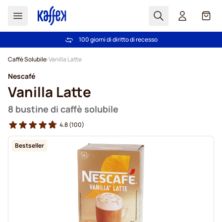
Search
Carrel
100 giorni di diritto di recesso
Spedizione Gratuita oltre 49 €
Salta al contenuto
Caffè Solubile
Vanilla Latte
Nescafé
Vanilla Latte
8 bustine di caffè solubile
4.8
(100)
Bestseller