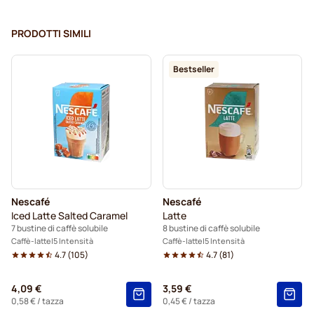
PRODOTTI SIMILI
Bestseller
Nescafé
Nescafé
Iced Latte Salted Caramel
Latte
7 bustine di caffè solubile
8 bustine di caffè solubile
Caffè-latte
5 Intensità
Caffè-latte
5 Intensità
4.7
(
105
)
4.7
(
81
)
4,09 €
3,59 €
0,58 €
/ tazza
0,45 €
/ tazza