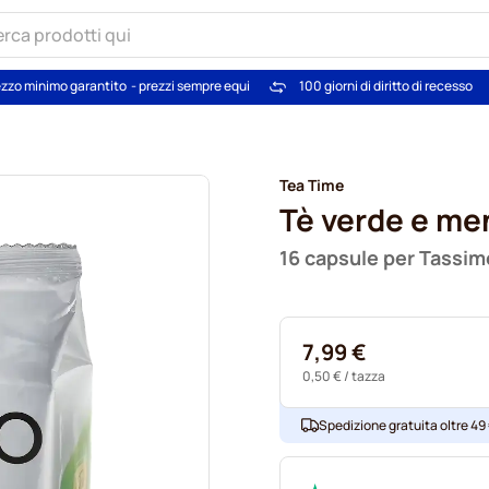
zzo minimo garantito
- prezzi sempre equi
100 giorni di diritto di recesso
Tea Time
Tè verde e me
16 capsule per Tassim
7,99 €
0,50 €
/ tazza
Spedizione gratuita oltre 49