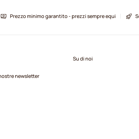
Prezzo minimo garantito - prezzi sempre equi
S
Su di noi
e nostre newsletter