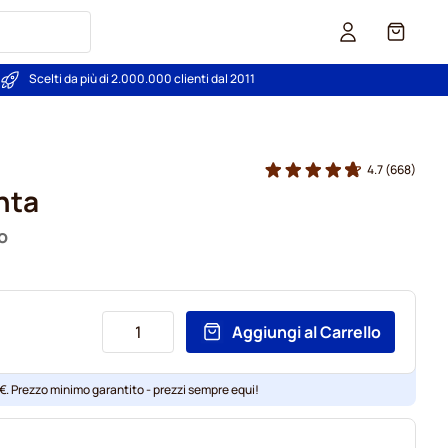
Carrello
Scelti da più di 2.000.000 clienti dal 2011
4.7
(668)
nta
o
Aggiungi al Carrello
 €. Prezzo minimo garantito - prezzi sempre equi!