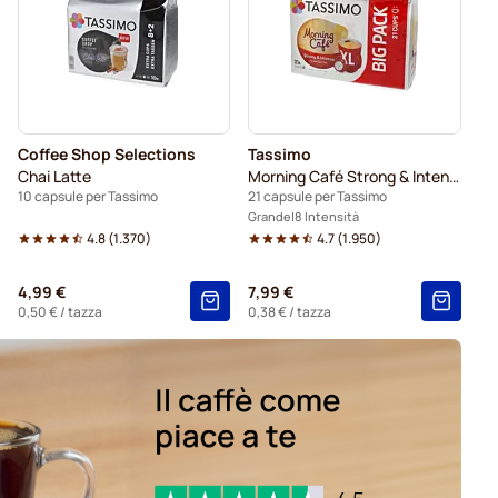
assimo
Coffee Shop Selections
Tassimo
Chai Latte
Morning Café Strong & Intense XL
10 capsule per Tassimo
21 capsule per Tassimo
Grande
8 Intensità
4.8
(
1.370
)
4.7
(
1.950
)
4,99 €
7,99 €
0,50 €
/ tazza
0,38 €
/ tazza