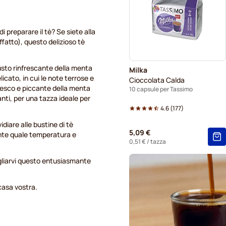
Gevalia capsule caffè per T
 preparare il tè? Se siete alla
ffatto), questo delizioso tè
gusto rinfrescante della menta
Milka
icato, in cui le note terrose e
Cioccolata Calda
resco e piccante della menta
10 capsule per Tassimo
nti, per una tazza ideale per
4.6
(
177
)
idiare alle bustine di tè
5,09 €
ente quale temperatura e
0,51 €
/ tazza
gliarvi questo entusiasmante
casa vostra.