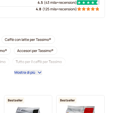
4.5
(
43 mila+
recensioni
)
4.8
(
125 mila+
recensioni
)
Caffè con latte per Tassimo®
simo®
Accesori per Tassimo®
simo
Tutto per il caffè per Tassimo
Mostra di più
 Tassimo
L'OR capsule caffè per Tassimo
assimo
Capsule per Tassimo®
simo
Marcilla capsule caffè per Tassimo
Bestseller
Bestseller
ata Calda e Tè per Tassimo®