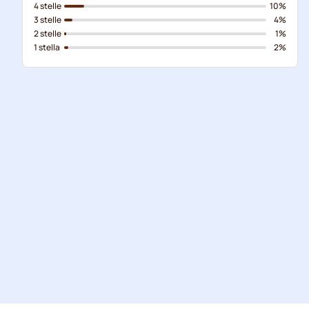
4 stelle
10%
3 stelle
4%
2 stelle
1%
1 stella
2%