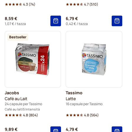
4.3
(
74
)
4.7
(
510
)
8,59 €
6,79 €
1,07 €
/ tazza
0,42 €
/ tazza
Bestseller
Jacobs
Tassimo
Café au Lait
Latte
24 capsule per Tassimo
16 capsule per Tassimo
Café au lait
5 Intensità
4.8
(
804
)
4.8
(
564
)
9,89 €
4,79 €