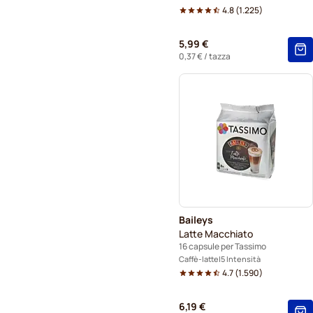
4.8
(
1.225
)
5,99 €
0,37 €
/ tazza
Baileys
Latte Macchiato
16 capsule per Tassimo
Caffè-latte
5 Intensità
4.7
(
1.590
)
6,19 €