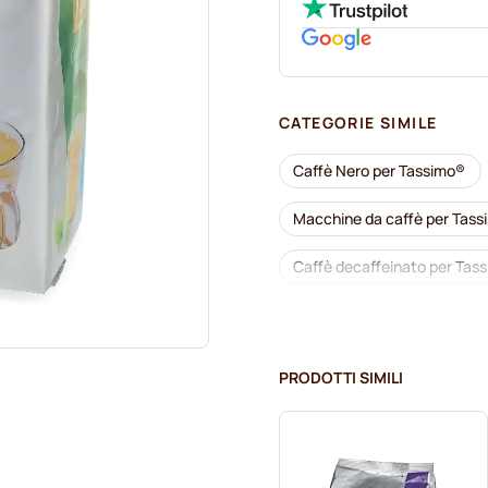
CATEGORIE SIMILE
Caffè Nero per Tassimo®
Macchine da caffè per Tas
Caffè decaffeinato per Tas
Pulizia e manutenzione per
Jacobs capsule caffè per T
PRODOTTI SIMILI
Friele capsule caffè per Tas
Per Tassimo®
Cioccol