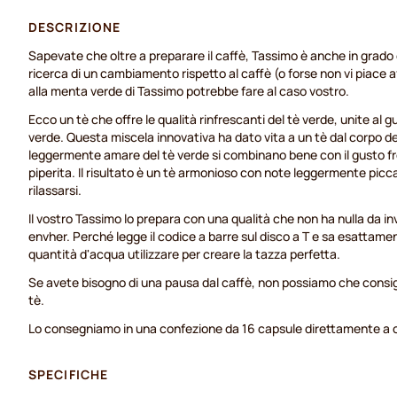
DESCRIZIONE
Sapevate che oltre a preparare il caffè, Tassimo è anche in grado di
ricerca di un cambiamento rispetto al caffè (o forse non vi piace a
alla menta verde di Tassimo potrebbe fare al caso vostro.
Ecco un tè che offre le qualità rinfrescanti del tè verde, unite al 
verde. Questa miscela innovativa ha dato vita a un tè dal corpo del
leggermente amare del tè verde si combinano bene con il gusto f
piperita. Il risultato è un tè armonioso con note leggermente picca
rilassarsi.
Il vostro Tassimo lo prepara con una qualità che non ha nulla da inv
envher. Perché legge il codice a barre sul disco a T e sa esattam
quantità d'acqua utilizzare per creare la tazza perfetta.
Se avete bisogno di una pausa dal caffè, non possiamo che consi
tè.
Lo consegniamo in una confezione da 16 capsule direttamente a 
SPECIFICHE