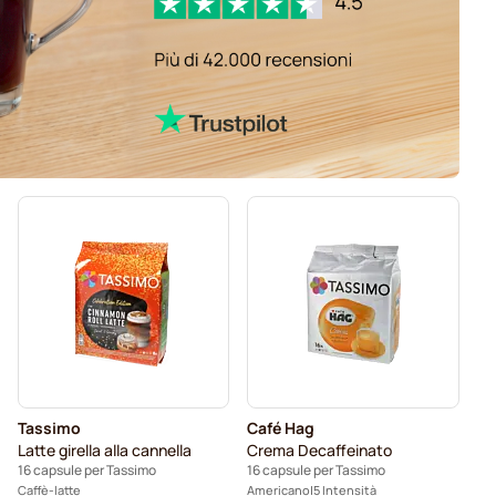
Tassimo
Café Hag
Latte girella alla cannella
Crema Decaffeinato
16 capsule per Tassimo
16 capsule per Tassimo
Caffè-latte
Americano
5 Intensità