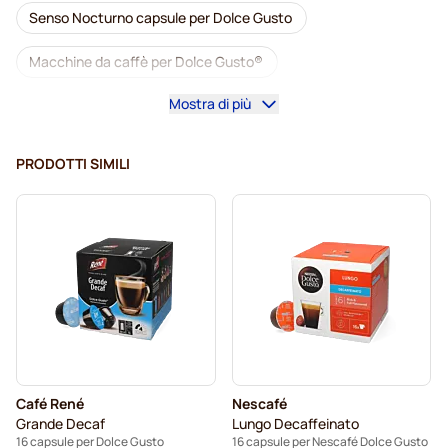
Senso Nocturno capsule per Dolce Gusto
Macchine da caffè per Dolce Gusto®
Mostra di più
Accesori per Dolce Gusto®
Caffè decaffeinato per Dolce Gusto
PRODOTTI SIMILI
Pulizia e manutenzione per Dolce Gusto
Segafredo capsule caffè per Dolce Gusto
Café René capsule caffè per Dolce Gusto
Caffè Borbone per Dolce Gusto
Dolce Vita capsule per Dolce Gusto
Café René
Nescafé
Capsule per Dolce Gusto®
Grande Decaf
Lungo Decaffeinato
16 capsule per Dolce Gusto
16 capsule per Nescafé Dolce Gusto