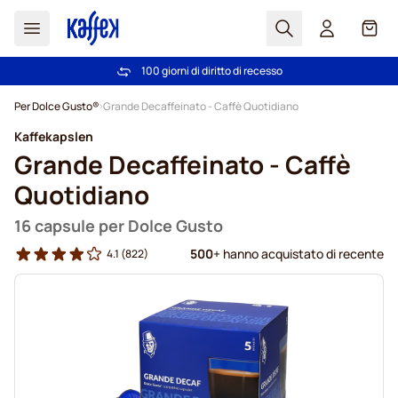
Search
Carrel
100 giorni di diritto di recesso
Spedizione Gratuita oltre 49 €
Salta al contenuto
Per Dolce Gusto®
Grande Decaffeinato - Caffè Quotidiano
Kaffekapslen
Grande Decaffeinato - Caffè
Quotidiano
16 capsule per Dolce Gusto
500
+ hanno acquistato di recente
4.1
(822)