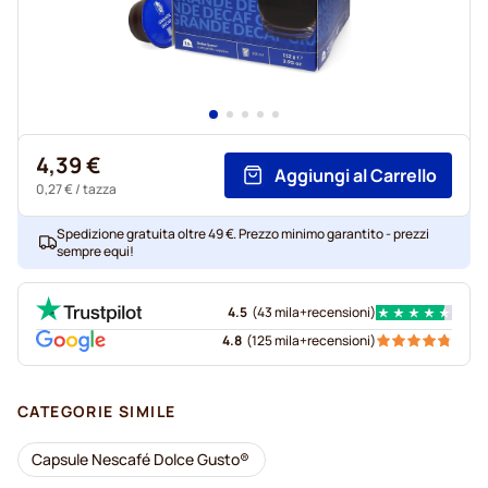
4,39 €
Aggiungi al Carrello
0,27 €
/ tazza
Spedizione gratuita oltre 49 €. Prezzo minimo garantito - prezzi
sempre equi!
4.5
(
43 mila+
recensioni
)
4.8
(
125 mila+
recensioni
)
CATEGORIE SIMILE
Capsule Nescafé Dolce Gusto®