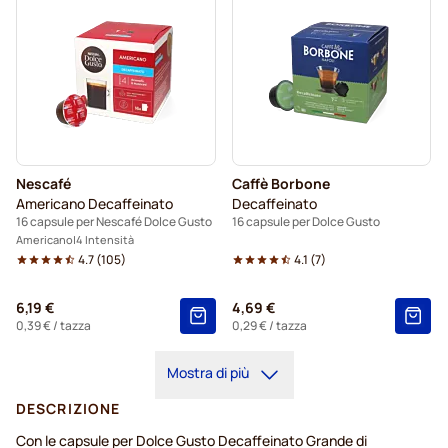
Nescafé
Caffè Borbone
Americano Decaffeinato
Decaffeinato
16 capsule per Nescafé Dolce Gusto
16 capsule per Dolce Gusto
Americano
4 Intensità
4.7
(
105
)
4.1
(
7
)
6,19 €
4,69 €
0,39 €
/ tazza
0,29 €
/ tazza
Mostra di più
DESCRIZIONE
Con le capsule per Dolce Gusto Decaffeinato Grande di