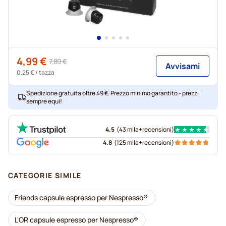
4,99 €
7,89 €
Avvisami
0,25 €
/ tazza
Spedizione gratuita oltre 49 €. Prezzo minimo garantito - prezzi
sempre equi!
4.5
(
43 mila+
recensioni
)
4.8
(
125 mila+
recensioni
)
CATEGORIE SIMILE
Friends capsule espresso per Nespresso®
L'OR capsule espresso per Nespresso®