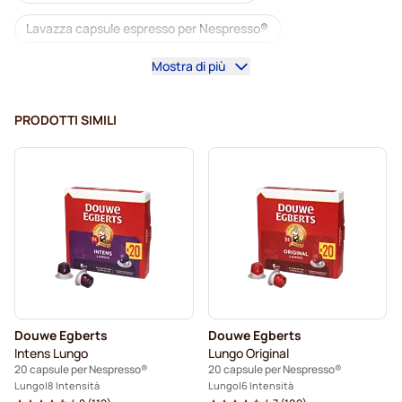
Lavazza capsule espresso per Nespresso®
Mostra di più
Starbucks by Nespresso®
Macchine da caffè per Nespresso®
PRODOTTI SIMILI
Capsule Lungo per Nespresso®
Capsule Lavazza
illy capsule caffè per Nespresso®
Café Royal capsule caffè per Nespresso®
Accesori per Nespresso®
Tutto per il caffè per Nespresso®
Douwe Egberts
Douwe Egberts
Pulizia e manutenzione per Nespresso®
Intens Lungo
Lungo Original
20 capsule per Nespresso®
20 capsule per Nespresso®
L'OR capsule caffè per Nespresso®
Lungo
8 Intensità
Lungo
6 Intensità