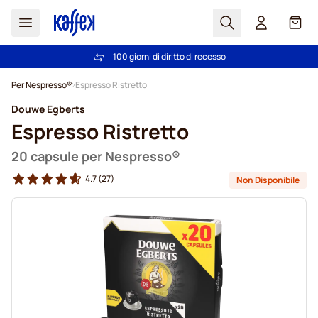
Search
Carrel
100 giorni di diritto di recesso
Spedizione Gratuita oltre 49 €
Salta al contenuto
Per Nespresso®
Espresso Ristretto
Douwe Egberts
Espresso Ristretto
20 capsule per Nespresso®
4.7
(27)
Non Disponibile