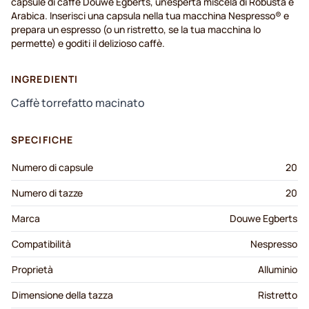
capsule di caffè Douwe Egberts,
un'esperta
miscela
di Robusta e
Arabica.
Inserisci
una
capsula
nella
tua
macchina
Nespresso® e
prepara
un espresso (o un ristretto, se la
tua
macchina
lo
permette
) e
goditi
il
delizioso
caffè.
INGREDIENTI
Caffè torrefatto macinato
SPECIFICHE
Numero di capsule
20
Numero di tazze
20
Marca
Douwe Egberts
Compatibilità
Nespresso
Proprietà
Alluminio
Dimensione della tazza
Ristretto