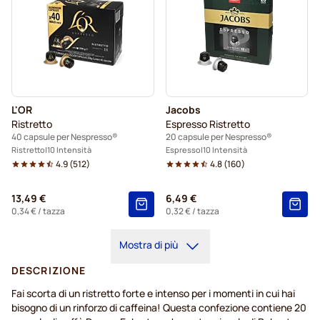
L'OR
Jacobs
Ristretto
Espresso Ristretto
40 capsule per Nespresso®
20 capsule per Nespresso®
Ristretto
10 Intensità
Espresso
10 Intensità
4.9
(
512
)
4.8
(
160
)
13,49 €
6,49 €
0,34 €
/ tazza
0,32 €
/ tazza
Mostra di più
DESCRIZIONE
Fai
scorta
di un ristretto forte e
intenso
per
i
momenti
in cui
hai
bisogno
di un
rinforzo
di
caffeina
! Questa
confezione
contiene
20