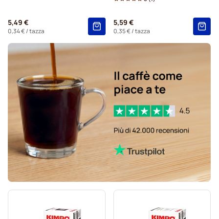
Starbucks® capsule per Dolce Gusto
5,49 €
5,59 €
Kaffekapslen capsule caffè per Dolce Gusto
0,34 €
/ tazza
0,35 €
/ tazza
Starbucks® capsule caffè grande per Dolce Gusto