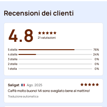
Recensioni dei clienti
4.8
21
valutazioni
5 stelle
76%
4 stelle
24%
3 stelle
0%
2 stelle
0%
1 stella
0%
Saligat
Ago. 2025
Caffè molto buono! Mi sono svegliato bene al mattino!
Traduzione automatica