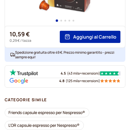
10,59 €
Aggiungi al Carrello
0,29 €
/ tazza
Spedizione gratuita oltre 49 €. Prezzo minimo garantito - prezzi
sempre equi!
4.5
(
43 mila+
recensioni
)
4.8
(
125 mila+
recensioni
)
CATEGORIE SIMILE
Friends capsule espresso per Nespresso®
L'OR capsule espresso per Nespresso®