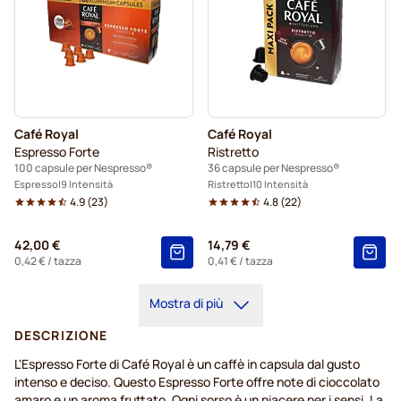
Café Royal
Café Royal
Espresso Forte
Ristretto
100 capsule per Nespresso®
36 capsule per Nespresso®
Espresso
9 Intensità
Ristretto
10 Intensità
4.9
(
23
)
4.8
(
22
)
42,00 €
14,79 €
0,42 €
/ tazza
0,41 €
/ tazza
Mostra di più
DESCRIZIONE
L'Espresso Forte di Café Royal è un caffè in capsula dal gusto
intenso e deciso. Questo Espresso Forte offre note di cioccolato
amaro e un aroma fruttato. Ogni sorso è un piacere per i sensi. La