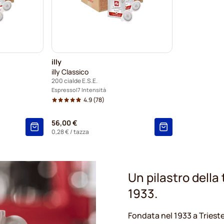
illy
illy Classico
200 cialde E.S.E.
Espresso
7 Intensità
4.9
(78)
56,00 €
0,28 €
/ tazza
Un pilastro della 
1933.
Fondata nel 1933 a Trieste,