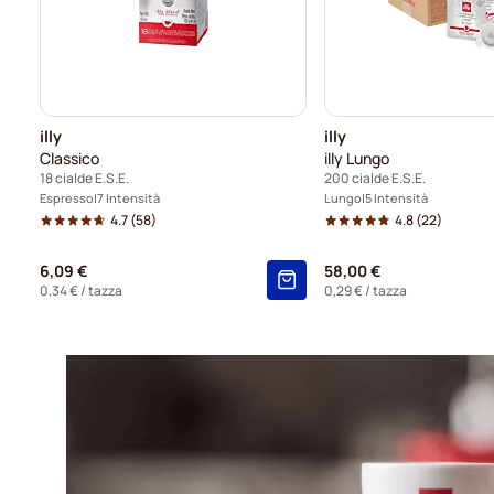
illy
illy
Classico
illy Lungo
18 cialde E.S.E.
200 cialde E.S.E.
Espresso
7 Intensità
Lungo
5 Intensità
4.7
(58)
4.8
(22)
6,09 €
58,00 €
0,34 €
/ tazza
0,29 €
/ tazza