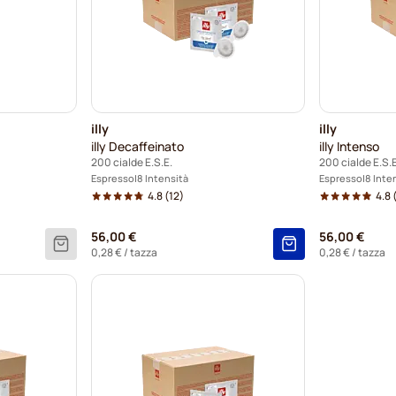
illy
illy
illy Decaffeinato
illy Intenso
200 cialde E.S.E.
200 cialde E.S.E
Espresso
8 Intensità
Espresso
8 Inte
4.8
(12)
4.8
56,00 €
56,00 €
0,28 €
/ tazza
0,28 €
/ tazza