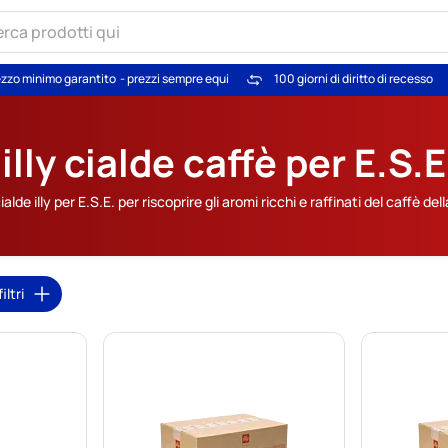
zzo minimo garantito
- prezzi sempre equi
100 giorni di diritto di recesso
illy cialde caffè per E.S.E
lde illy per E.S.E. per riscoprire gli aromi ricchi e raffinati del caffè del
iltri