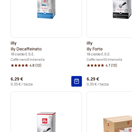
illy
illy
illy Decaffeinato
illy Forte
18 cialde E.S.E.
18 cialde E.S.E.
Caffè nero
5 Intensità
Caffè nero
10 Intensità
4.8
(12)
4.7
(13)
6,29 €
6,29 €
0,35 €
/ tazza
0,35 €
/ tazza