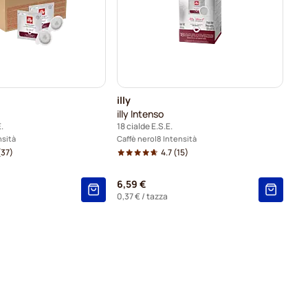
illy
illy Intenso
.
18 cialde E.S.E.
nsità
Caffè nero
8 Intensità
(37)
4.7
(15)
6,59 €
0,37 €
/ tazza