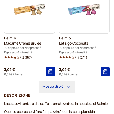
Belmio
Belmio
Madame Créme Brulée
Let's go Coconutz
10 capsule per Nespresso®
10 capsule per Nespresso®
Espresso
6 Intensità
Espresso
6 Intensità
4.2
(
157
)
4.4
(
241
)
3,09 €
3,09 €
0,31 €
/ tazza
0,31 €
/ tazza
Mostra di più
DESCRIZIONE
Lasciatevi tentare dal caffè aromatizzato alla nocciola di Belmio.
Questo espresso vi farà "impazzire" con la sua splendida