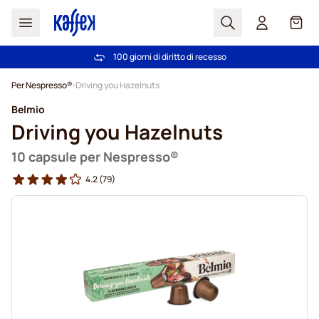
Search
Carrel
100 giorni di diritto di recesso
Spedizione Gratuita oltre 49 €
Salta al contenuto
Per Nespresso®
Driving you Hazelnuts
Belmio
Driving you Hazelnuts
10 capsule per Nespresso®
4.2
(79)