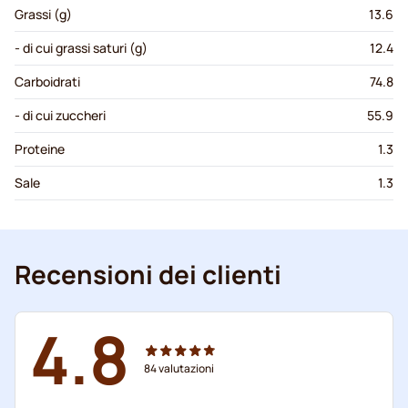
Grassi (g)
13.6
- di cui grassi saturi (g)
12.4
Carboidrati
74.8
- di cui zuccheri
55.9
Proteine
1.3
Sale
1.3
Recensioni dei clienti
4.8
84
valutazioni