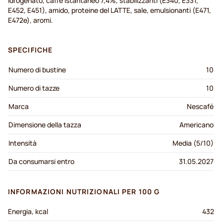
idrogenato, caffè istantaneo 7,4%, stabilizzanti (E340, E331,
E452, E451), amido, proteine del LATTE, sale, emulsionanti (E471,
E472e), aromi.
SPECIFICHE
Numero di bustine
10
Numero di tazze
10
Marca
Nescafé
Dimensione della tazza
Americano
Intensità
Media (5/10)
Da consumarsi entro
31.05.2027
INFORMAZIONI NUTRIZIONALI PER 100 G
Energia, kcal
432