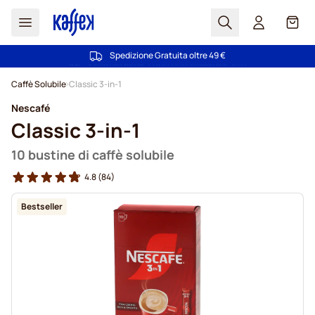
Search
Carrel
Spedizione Gratuita oltre 49 €
100 giorni di diritto di recesso
Salta al contenuto
Caffè Solubile
Classic 3-in-1
Nescafé
Classic 3-in-1
10 bustine di caffè solubile
4.8
(84)
Bestseller