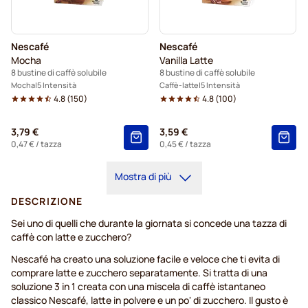
Nescafé
Nescafé
Mocha
Vanilla Latte
8 bustine di caffè solubile
8 bustine di caffè solubile
Mocha
5 Intensità
Caffè-latte
5 Intensità
4.8
(
150
)
4.8
(
100
)
3,79 €
3,59 €
0,47 €
/ tazza
0,45 €
/ tazza
Mostra di più
DESCRIZIONE
Sei uno di quelli che durante la giornata si concede una tazza di
caffè con latte e zucchero?
Nescafé ha creato una soluzione facile e veloce che ti evita di
comprare latte e zucchero separatamente. Si tratta di una
soluzione 3 in 1 creata con una miscela di caffè istantaneo
classico Nescafé, latte in polvere e un po' di zucchero. Il gusto è