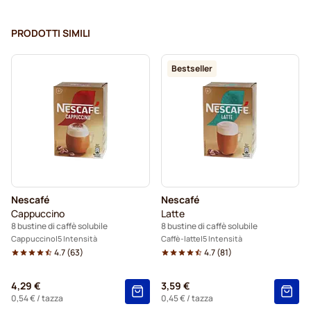
PRODOTTI SIMILI
Bestseller
Nescafé
Nescafé
Cappuccino
Latte
8 bustine di caffè solubile
8 bustine di caffè solubile
Cappuccino
5 Intensità
Caffè-latte
5 Intensità
4.7
(
63
)
4.7
(
81
)
4,29 €
3,59 €
0,54 €
/ tazza
0,45 €
/ tazza