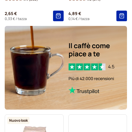
Caffè Nero per Senseo®
Per Senseo®
2,65 €
4,89 €
Kaffekapslen per Senseo®
0,33 €
/ tazza
0,14 €
/ tazza
Nuovo look