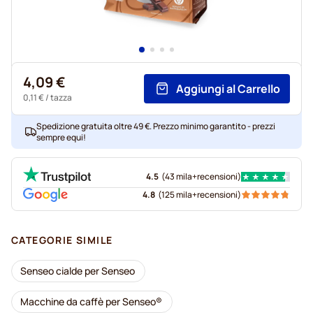
4,09 €
Aggiungi al Carrello
0,11 €
/ tazza
Spedizione gratuita oltre 49 €. Prezzo minimo garantito - prezzi
sempre equi!
4.5
(
43 mila+
recensioni
)
4.8
(
125 mila+
recensioni
)
CATEGORIE SIMILE
Senseo cialde per Senseo
Macchine da caffè per Senseo®