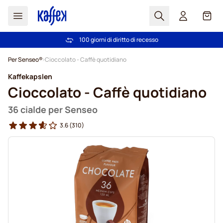
Search
Carrel
100 giorni di diritto di recesso
Spedizione Gratuita oltre 49 €
Salta al contenuto
Per Senseo®
Cioccolato - Caffè quotidiano
Kaffekapslen
Cioccolato - Caffè quotidiano
36 cialde per Senseo
3.6
(310)