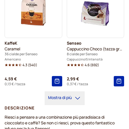
KaffeK
Senseo
Caramel
Cappuccino Choco (tazza grande)
36 cialde per Senseo
8 cialde per Senseo
Americano
Cappuccino
5 Intensità
4.3
(
540
)
4.6
(
692
)
4,59 €
2,99 €
0,13 €
/ tazza
0,37 €
/ tazza
Mostra di più
DESCRIZIONE
Riesci a pensare a una combinazione più paradisiaca di
cioccolato e caffè? Se non ci riesci, prova questo fantastico
infuso per la tua Senseo!