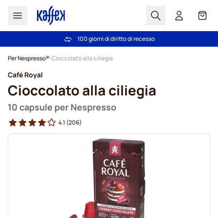
Search
Carrel
100 giorni di diritto di recesso
Spedizione Gratuita oltre 49 €
Salta al contenuto
Per Nespresso®
Cioccolato alla ciliegia
Café Royal
Cioccolato alla ciliegia
10 capsule per Nespresso
4.1
(206)