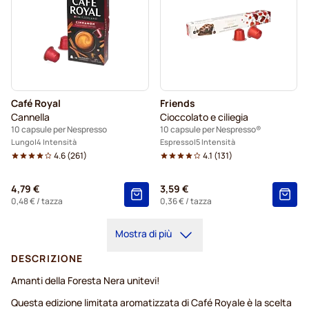
Café Royal
Friends
Cannella
Cioccolato e ciliegia
10 capsule per Nespresso
10 capsule per Nespresso®
Lungo
4 Intensità
Espresso
5 Intensità
4.6
(
261
)
4.1
(
131
)
4,79 €
3,59 €
0,48 €
/ tazza
0,36 €
/ tazza
Mostra di più
DESCRIZIONE
Amanti della Foresta Nera unitevi!
Questa edizione limitata aromatizzata di Café Royale è la scelta