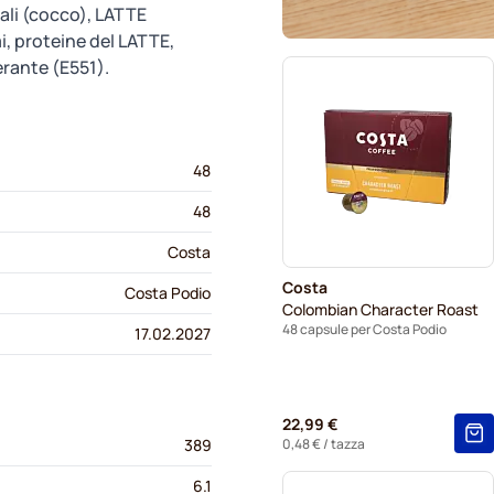
ali (cocco), LATTE
mi, proteine del LATTE,
rante (E551).
48
48
Costa
Costa
Costa Podio
Colombian Character Roast
48 capsule per Costa Podio
17.02.2027
22,99 €
0,48 €
/ tazza
389
6.1