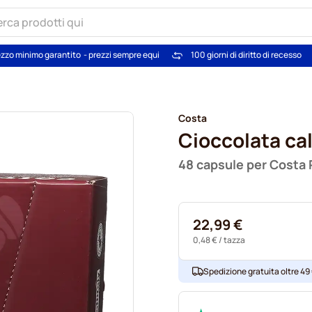
zzo minimo garantito
- prezzi sempre equi
100 giorni di diritto di recesso
Costa
Cioccolata ca
48 capsule per Costa 
22,99 €
0,48 €
/ tazza
Spedizione gratuita oltre 49