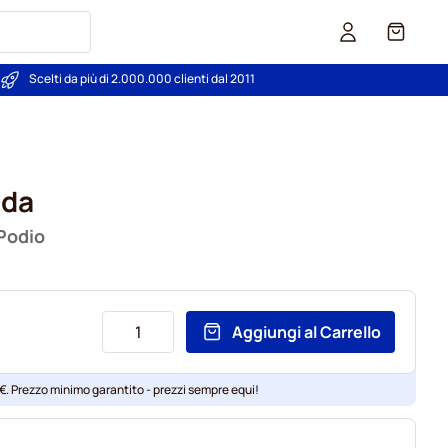
Carrello
Scelti da più di 2.000.000 clienti dal 2011
lda
Podio
Aggiungi al Carrello
 €. Prezzo minimo garantito - prezzi sempre equi!