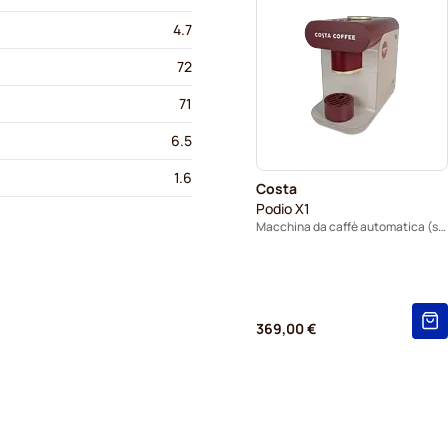
4.7
72
71
6.5
1.6
Costa
Podio X1
Macchina da caffè automatica (spina europea)
369,00 €