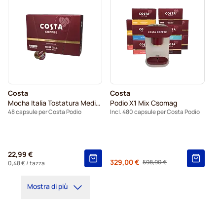
Costa
Costa
Mocha Italia Tostatura Media (Piccolo)
Podio X1 Mix Csomag
48 capsule per Costa Podio
Incl. 480 capsule per Costa Podio
22,99 €
Dal
329,00 €
598,90 €
Regular Price
0,48 €
/ tazza
Mostra di più