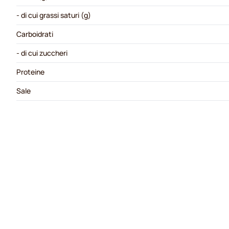
- di cui grassi saturi (g)
Carboidrati
- di cui zuccheri
Proteine
Sale