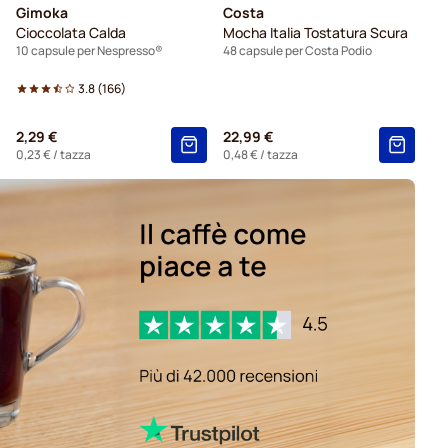
Gimoka
Costa
Cioccolata Calda
Mocha Italia Tostatura Scura
10 capsule per Nespresso®
48 capsule per Costa Podio
3.8
(
166
)
2,29 €
22,99 €
0,23 €
/ tazza
0,48 €
/ tazza