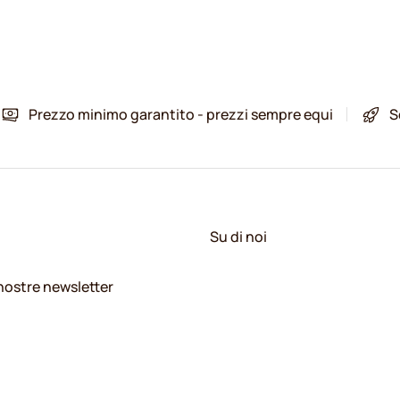
Prezzo minimo garantito - prezzi sempre equi
S
Su di noi
e nostre newsletter