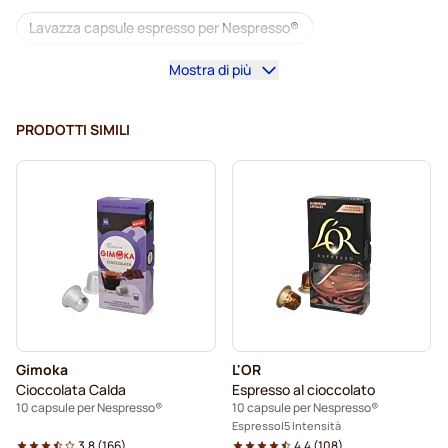
Lavazza capsule espresso per Nespresso®
Mostra di più
Starbucks by Nespresso®
Macchine da caffè per Nespresso®
PRODOTTI SIMILI
Capsule Lungo per Nespresso®
Capsule Lavazza
illy capsule caffè per Nespresso®
Café Royal capsule caffè per Nespresso®
Accesori per Nespresso®
Tutto per il caffè per Nespresso®
Gimoka
L'OR
Pulizia e manutenzione per Nespresso®
Cioccolata Calda
Espresso al cioccolato
10 capsule per Nespresso®
10 capsule per Nespresso®
L'OR capsule caffè per Nespresso®
Espresso
5 Intensità
3.8
(
166
)
4.4
(
108
)