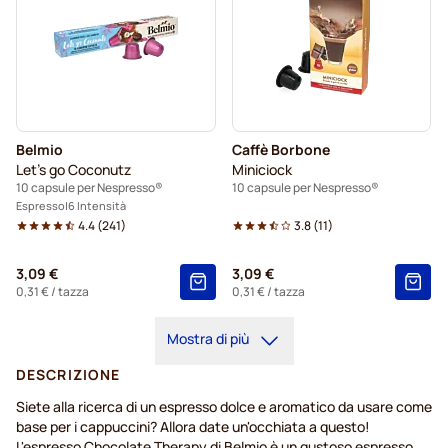
Belmio
Caffè Borbone
Let's go Coconutz
Miniciock
10 capsule per Nespresso®
10 capsule per Nespresso®
Espresso
6 Intensità
4.4
(
241
)
3.8
(
11
)
3,09 €
3,09 €
0,31 €
/ tazza
0,31 €
/ tazza
Mostra di più
DESCRIZIONE
Siete alla ricerca di un espresso dolce e aromatico da usare come
base per i cappuccini? Allora date un'occhiata a questo!
L'espresso Chocolate Therapy di Belmio è un gustoso espresso