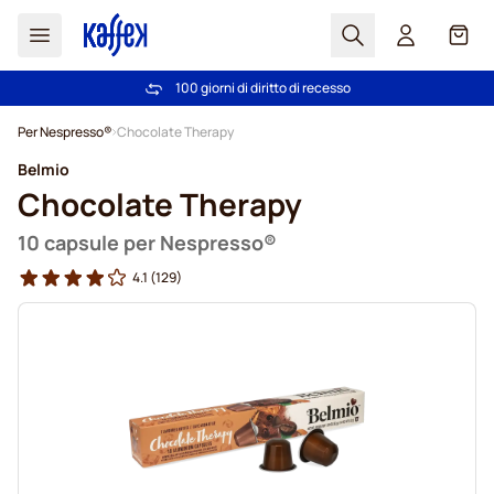
Search
Carrel
100 giorni di diritto di recesso
Spedizione Gratuita oltre 49 €
Salta al contenuto
Per Nespresso®
Chocolate Therapy
Belmio
Chocolate Therapy
10 capsule per Nespresso®
4.1
(129)