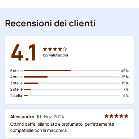
Recensioni dei clienti
4.1
129
valutazioni
5 stelle
49%
4 stelle
25%
3 stelle
15%
2 stelle
7%
1 stella
4%
Alessandro
Nov. 2024
Ottimo caffè, bilanciato e profumato, perfettamente
compatibile con la macchina.