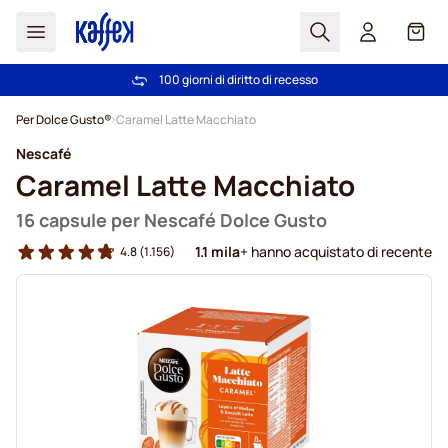
Search
Carrel
100 giorni di diritto di recesso
Spedizione Gratuita oltre 49 €
Salta al contenuto
Per Dolce Gusto®
Caramel Latte Macchiato
Nescafé
Caramel Latte Macchiato
16 capsule per Nescafé Dolce Gusto
1.1 mila
+ hanno acquistato di recente
4.8
(1.156)