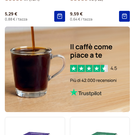
Starbucks® capsule per Dolce Gusto
5,29 €
9,59 €
Kaffekapslen capsule caffè per Dolce Gusto
0,88 €
/ tazza
0,64 €
/ tazza
Starbucks® capsule caffè grande per Dolce Gusto