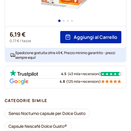
6,19 €
Aggiungi al Carrello
0,77 €
/ tazza
Spedizione gratuita oltre 49 €. Prezzo minimo garantito - prezzi
sempre equi!
4.5
(
43 mila+
recensioni
)
4.8
(
125 mila+
recensioni
)
CATEGORIE SIMILE
Senso Nocturno capsule per Dolce Gusto
Capsule Nescafé Dolce Gusto®