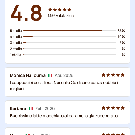
4.8
1.156
valutazioni
5 stelle
85%
4 stelle
10%
3 stelle
3%
2 stelle
1%
1 stella
1%
Monica Hallouma
Apr. 2026
I cappuccini della linea Nescafe Gold sono senza dubbio i
migliori.
Barbara
Feb. 2026
Buonissimo latte macchiato al caramello gia zuccherato