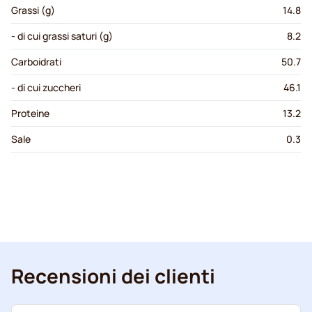
Grassi (g)
14.8
- di cui grassi saturi (g)
8.2
Carboidrati
50.7
- di cui zuccheri
46.1
Proteine
13.2
Sale
0.3
Recensioni dei clienti