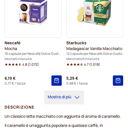
Nescafé
Starbucks
Mocha
Madagascar Vanilla Macchiato
16 capsule per Nescafé Dolce Gusto®
12 capsule per Nescafé Dolce Gusto
Mocha
5 Intensità
Macchiato
5 Intensità
4.8
(
1.072
)
4.7
(
1.019
)
6,19 €
5,29 €
0,77 €
/ tazza
0,88 €
/ tazza
Mostra di più
DESCRIZIONE
Un classico latte macchiato con aggiunta di aroma di caramello.
Il caramello è un'aggiunta popolare a qualsiasi caffè, in