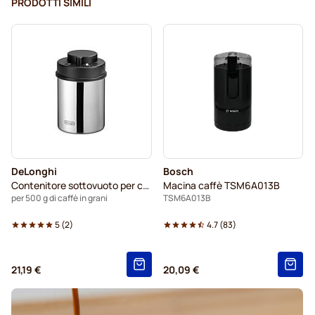
PRODOTTI SIMILI
DeLonghi
Bosch
Contenitore sottovuoto per caffè
Macina caffè TSM6A013B
per 500 g di caffè in grani
TSM6A013B
5
(
2
)
4.7
(
83
)
21,19 €
20,09 €