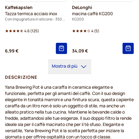
Kaffekapslen
DeLonghi
Tazza termica acciaio inox
macina caffè KG200
Con impugnatura in silicone - 350 ml.
KG200
4.6
(
125
)
4
(
5
)
6,99 €
34,09 €
Mostra di più
DESCRIZIONE
Yana Brewing Pot è una caraffa in ceramica elegante e
funzionale, perfetta per gli amanti del caffè. Con il suo design
elegante in tonalità marroni e una finitura scura, questa capiente
caraffa da un litro non è solo un oggetto di stile, ma anche un
alleato pratico nella tua cucina. Mantiene le bevande calde o
fredde, adattandosi alle tue esigenze. Il suo doppio filtro la rende
ideale sia per il caffè macinato che per il tè sfuso. Elegante e
versatile, Yana Brewing Pot è la scelta perfetta per iniziare la
giornata o per offrire ospitalità con un tocco di classe.