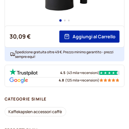
30,09 €
Aggiungi al Carrello
Spedizione gratuita oltre 49 €. Prezzo minimo garantito - prezzi
sempre equi!
4.5
(
43 mila+
recensioni
)
4.8
(
125 mila+
recensioni
)
CATEGORIE SIMILE
Kaffekapslen accessori caffè