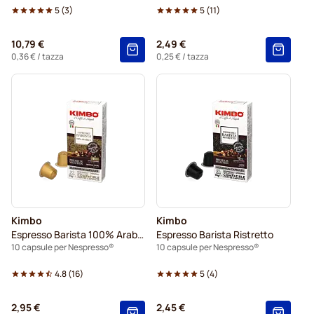
5
(
3
)
5
(
11
)
10,79 €
2,49 €
0,36 €
/ tazza
0,25 €
/ tazza
Kimbo
Kimbo
Espresso Barista 100% Arabica
Espresso Barista Ristretto
10 capsule per Nespresso®
10 capsule per Nespresso®
4.8
(
16
)
5
(
4
)
2,95 €
2,45 €