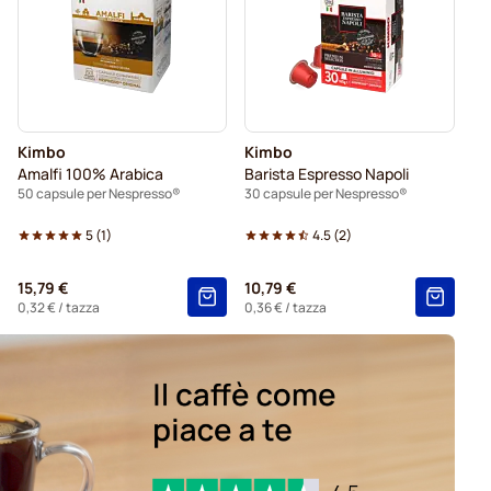
Nespresso®
Belmio capsule caffè per Nespresso®
spresso®
Garibaldi capsule caffè per Nespresso®
 caffè per Nespresso®
Per Nespresso®
Kimbo
Kimbo
Amalfi 100% Arabica
Barista Espresso Napoli
50 capsule per Nespresso®
30 capsule per Nespresso®
5
(
1
)
4.5
(
2
)
15,79 €
10,79 €
0,32 €
/ tazza
0,36 €
/ tazza