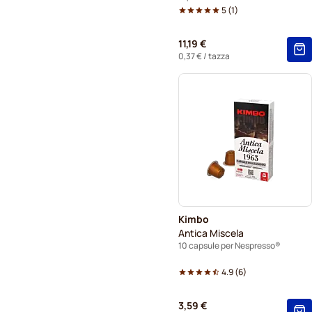
5
(
1
)
11,19 €
0,37 €
/ tazza
Kimbo
Antica Miscela
10 capsule per Nespresso®
4.9
(
6
)
3,59 €