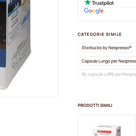
CATEGORIE SIMILE
Starbucks by Nespresso®
Capsule Lungo per Nespres
illy capsule caffè per Nesp
Accesori per Nespresso®
Pulizia e manutenzione per
PRODOTTI SIMILI
Segafredo capsule caffè pe
Caffè Borbone per Nespres