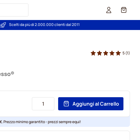
Carrello
Scelti da più di 2.000.000 clienti dal 2011
5
(1)
esso®
Aggiungi al Carrello
 €. Prezzo minimo garantito - prezzi sempre equi!