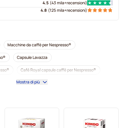
4.5
(
43 mila+
recensioni
)
4.8
(
125 mila+
recensioni
)
Macchine da caffè per Nespresso®
so®
Capsule Lavazza
resso®
Café Royal capsule caffè per Nespresso®
Mostra di più
Tutto per il caffè per Nespresso®
 Nespresso®
L'OR capsule caffè per Nespresso®
r Nespresso®
Café René capsule caffè per Nespresso®
so
Capsule per Nespresso®