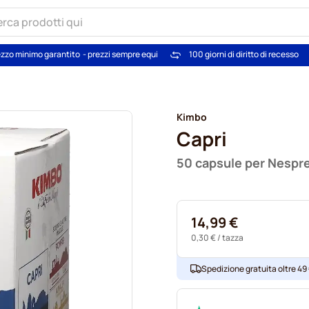
zzo minimo garantito
- prezzi sempre equi
100 giorni di diritto di recesso
Kimbo
Capri
50 capsule per Nespr
14,99 €
0,30 €
/ tazza
Spedizione gratuita oltre 49