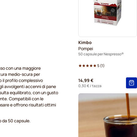
Gevalia capsule caffè per 
Friele capsule caffè per Ne
Tonino Lamborghini capsule
Kimbo
Pompei
50 capsule per Nespresso®
5
(
1
)
esso con una maggiore
tura medio-scura per
 il profilo complessivo
14,99 €
0,30 €
/ tazza
egli avvolgenti accenni di pane
isulta equilibrato, con un gusto
te. Compatibili con le
re e offrono risultati ottimi
o da 50 capsule.