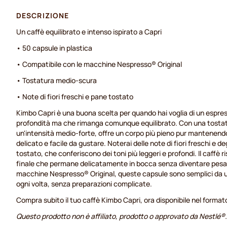
DESCRIZIONE
Un caffè equilibrato e intenso ispirato a Capri
• 50 capsule in plastica
• Compatibile con le macchine Nespresso® Original
• Tostatura medio-scura
• Note di fiori freschi e pane tostato
Kimbo Capri è una buona scelta per quando hai voglia di un espr
profondità ma che rimanga comunque equilibrato. Con una tosta
un'intensità medio-forte, offre un corpo più pieno pur mantenendo
delicato e facile da gustare. Noterai delle note di fiori freschi e d
tostato, che conferiscono dei toni più leggeri e profondi. Il caffè r
finale che permane delicatamente in bocca senza diventare pesan
macchine Nespresso® Original, queste capsule sono semplici da usa
ogni volta, senza preparazioni complicate.
Compra subito il tuo caffè Kimbo Capri, ora disponibile nel format
Questo prodotto non è affiliato, prodotto o approvato da Nestlé®.