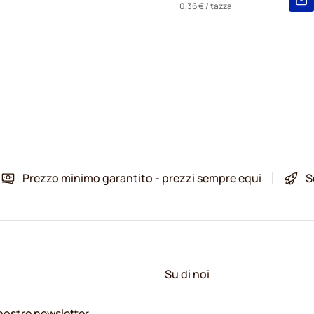
0,36 €
/ tazza
Prezzo minimo garantito - prezzi sempre equi
S
Su di noi
e nostre newsletter