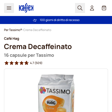
Search
Carrel
100 giorni di diritto di recesso
Spedizione Gratuita oltre 49 €
Salta al contenuto
Per Tassimo®
Crema Decaffeinato
Café Hag
Crema Decaffeinato
16 capsule per Tassimo
4.7
(509)