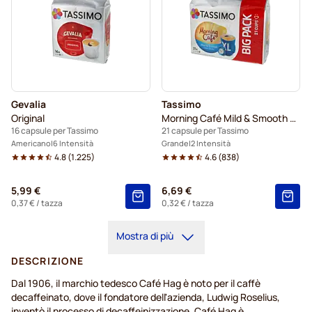
Gevalia
Tassimo
Original
Morning Café Mild & Smooth XL
16 capsule per Tassimo
21 capsule per Tassimo
Americano
6 Intensità
Grande
2 Intensità
4.8
(
1.225
)
4.6
(
838
)
5,99 €
6,69 €
0,37 €
/ tazza
0,32 €
/ tazza
Mostra di più
DESCRIZIONE
Dal 1906, il marchio tedesco Café Hag è noto per il caffè
decaffeinato, dove il fondatore dell'azienda, Ludwig Roselius,
inventò il processo di decaffeinizzazione. Café Hag è