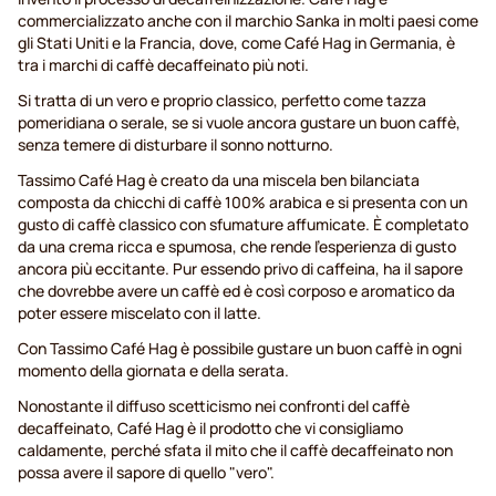
commercializzato anche con il marchio Sanka in molti paesi come
gli Stati Uniti e la Francia, dove, come Café Hag in Germania, è
tra i marchi di caffè decaffeinato più noti.
Si tratta di un vero e proprio classico, perfetto come tazza
pomeridiana o serale, se si vuole ancora gustare un buon caffè,
senza temere di disturbare il sonno notturno.
Tassimo Café Hag è creato da una miscela ben bilanciata
composta da chicchi di caffè 100% arabica e si presenta con un
gusto di caffè classico con sfumature affumicate. È completato
da una crema ricca e spumosa, che rende l'esperienza di gusto
ancora più eccitante. Pur essendo privo di caffeina, ha il sapore
che dovrebbe avere un caffè ed è così corposo e aromatico da
poter essere miscelato con il latte.
Con Tassimo Café Hag è possibile gustare un buon caffè in ogni
momento della giornata e della serata.
Nonostante il diffuso scetticismo nei confronti del caffè
decaffeinato, Café Hag è il prodotto che vi consigliamo
caldamente, perché sfata il mito che il caffè decaffeinato non
possa avere il sapore di quello "vero".