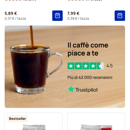
Cioccolata Calda e Tè per Tassimo®
5,89 €
7,99 €
Gevalia capsule caffè per Tassimo
0,37 €
/ tazza
0,38 €
/ tazza
Bestseller