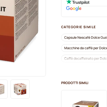
CATEGORIE SIMILE
Capsule Nescafé Dolce Gus
Macchine da caffè per Dolc
Caffè decaffeinato per Dol
Segafredo capsule caffè pe
Caffè Borbone per Dolce Gu
PRODOTTI SIMILI
Capsule per Dolce Gusto®
Starbucks® capsule per Dol