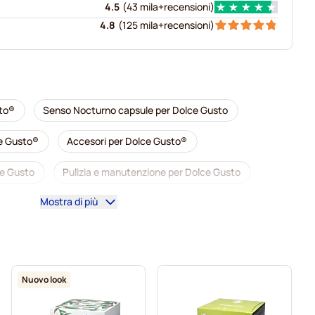
4.5
(
43 mila+
recensioni
)
4.8
(
125 mila+
recensioni
)
to®
Senso Nocturno capsule per Dolce Gusto
e Gusto®
Accesori per Dolce Gusto®
ce Gusto
Pulizia e manutenzione per Dolce Gusto
Mostra di più
r Dolce Gusto
Café René capsule caffè per Dolce Gusto
sto
Dolce Vita capsule per Dolce Gusto
Gimoka capsule per Dolce Gusto
Per Dolce Gusto®
Nuovo look
ce Gusto
Kaffekapslen capsule caffè per Dolce Gusto