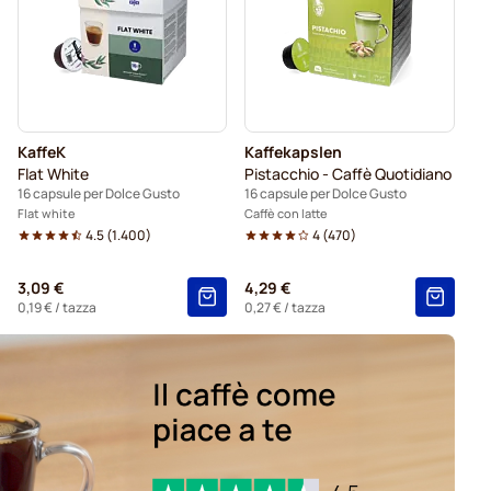
rande per Dolce Gusto
KaffeK
Kaffekapslen
Flat White
Pistacchio - Caffè Quotidiano
16 capsule per Dolce Gusto
16 capsule per Dolce Gusto
Flat white
Caffè con latte
4.5
(
1.400
)
4
(
470
)
3,09 €
4,29 €
0,19 €
/ tazza
0,27 €
/ tazza