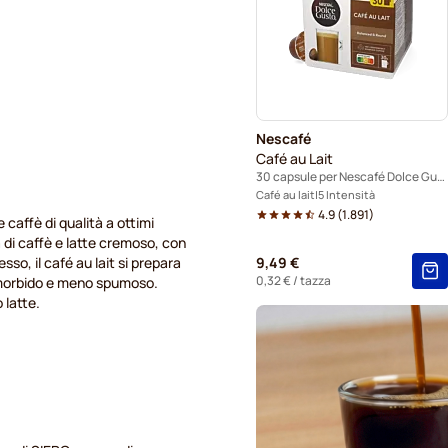
Starbucks® capsule caffè g
Nescafé
Café au Lait
30 capsule per Nescafé Dolce Gusto
Café au lait
5 Intensità
4.9
(
1.891
)
 caffè di qualità a ottimi
 di caffè e latte cremoso, con
sso, il café au lait si prepara
9,49 €
0,32 €
/ tazza
ù morbido e meno spumoso.
 latte.