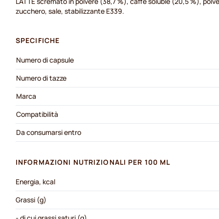
LATTE scremato in polvere (38,7 %), caffè soluble (20,5 %), polve
zucchero, sale, stabilizzante E339.
SPECIFICHE
Numero di capsule
Numero di tazze
Marca
Compatibilità
Da consumarsi entro
INFORMAZIONI NUTRIZIONALI PER 100 ML
Energia, kcal
Grassi (g)
- di cui grassi saturi (g)