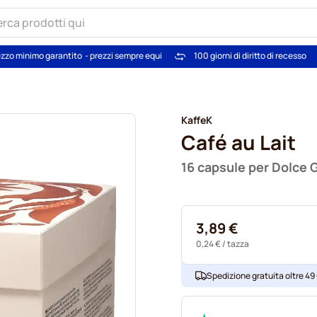
zzo minimo garantito
- prezzi sempre equi
100 giorni di diritto di recesso
KaffeK
Café au Lait
16 capsule per Dolce 
3,89 €
0,24 €
/ tazza
Spedizione gratuita oltre 49