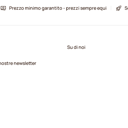
Prezzo minimo garantito - prezzi sempre equi
S
Su di noi
e nostre newsletter