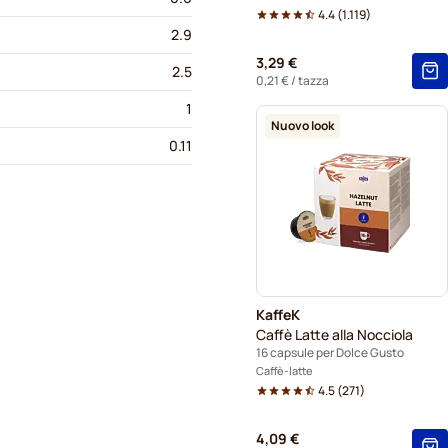
4.4
(
1.119
)
2.9
3,29 €
2.5
0,21 €
/ tazza
1
Nuovo look
0.11
KaffeK
Caffè Latte alla Nocciola
16 capsule per Dolce Gusto
Caffè-latte
4.5
(
271
)
4,09 €