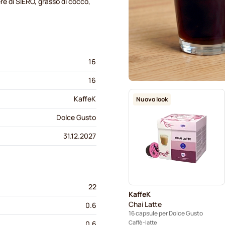
re di SIERO, grasso di cocco,
16
16
KaffeK
Nuovo look
Dolce Gusto
31.12.2027
22
KaffeK
Chai Latte
0.6
16 capsule per Dolce Gusto
Caffè-latte
0.6