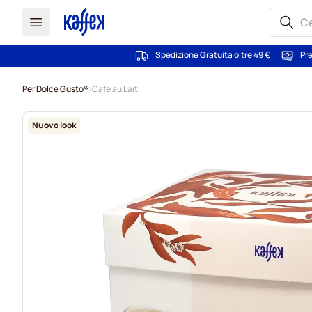
Spedizione Gratuita oltre 49 €
Pre
Salta al contenuto
Per Dolce Gusto®
Café au Lait
Nuovo look