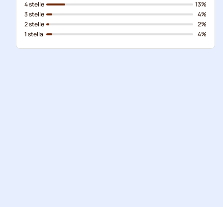
4 stelle
13%
3 stelle
4%
2 stelle
2%
1 stella
4%