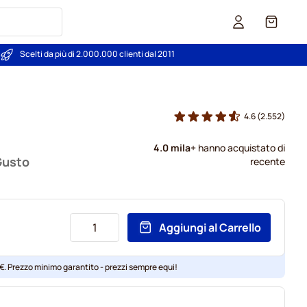
Carrello
Scelti da più di 2.000.000 clienti dal 2011
4.6
(2.552)
4.0 mila
+ hanno acquistato di
Gusto
recente
Aggiungi al Carrello
 €. Prezzo minimo garantito - prezzi sempre equi!