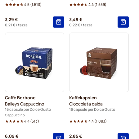
4.5
(
1.513
)
4.4
(
1.559
)
3,29 €
3,49 €
0,21 €
/ tazza
0,22 €
/ tazza
Caffè Borbone
Kaffekapslen
Baileys Cappuccino
Cioccolata calda
16 capsule per Dolce Gusto
16 capsule per Dolce Gusto
Cappuccino
4.4
(
513
)
4.4
(
1.093
)
6,09 €
2,85 €