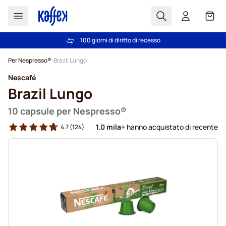
Search
Carrel
Scelti da più di 2.000.000 clienti dal 2011
100 giorni di diritto di recesso
Spedizione Gratuita oltre 49 €
Prezzo minimo garantito
- prezzi sempre equi
Salta al contenuto
Per Nespresso®
Brazil Lungo
Nescafé
Brazil Lungo
10 capsule per Nespresso®
1.0 mila
+ hanno acquistato di recente
4.7
(124)