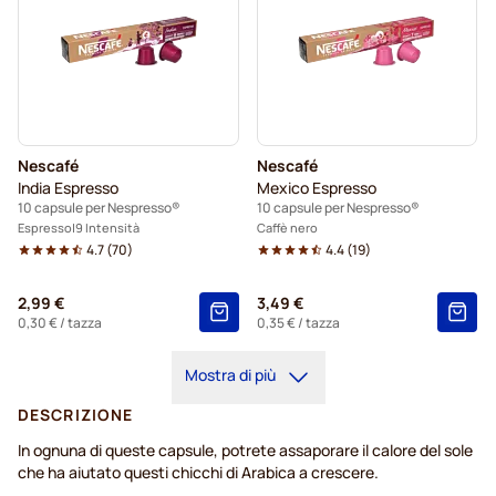
Nescafé
Nescafé
India Espresso
Mexico Espresso
10 capsule per Nespresso®
10 capsule per Nespresso®
Espresso
9 Intensità
Caffè nero
4.7
(
70
)
4.4
(
19
)
2,99 €
3,49 €
0,30 €
/ tazza
0,35 €
/ tazza
Mostra di più
DESCRIZIONE
In ognuna di queste capsule, potrete assaporare il calore del sole
che ha aiutato questi chicchi di Arabica a crescere.