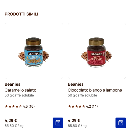
PRODOTTI SIMILI
Beanies
Beanies
Caramello salato
Cioccolato bianco e lampone
50 g caffè solubile
50 g caffè solubile
4.5
(
16
)
4.2
(
14
)
4,29 €
4,29 €
85,80 €
/ kg.
85,80 €
/ kg.