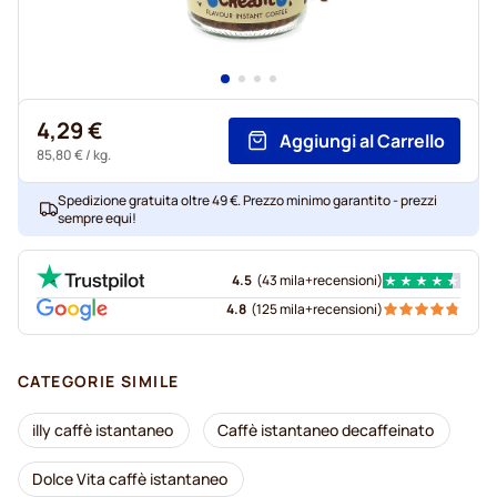
4,29 €
Aggiungi al Carrello
85,80 €
/ kg.
Spedizione gratuita oltre 49 €. Prezzo minimo garantito - prezzi
sempre equi!
4.5
(
43 mila+
recensioni
)
4.8
(
125 mila+
recensioni
)
CATEGORIE SIMILE
illy caffè istantaneo
Caffè istantaneo decaffeinato
Dolce Vita caffè istantaneo