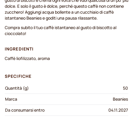
gusto di biscotti e crema ogni volta che vuoi qualcosa di un po' più
dolce. E solo il gusto è dolce, perché questo caffè non contiene
zucchero! Aggiungi acqua bollente a un cucchiaio di caffè
istantaneo Beanies e goditi una pausa rilassante.
Compra subito il tuo caffè istantaneo al gusto di biscotto al
cioccolato!
INGREDIENTI
Caffè liofilizzato, aroma
SPECIFICHE
Quantità (g)
50
Marca
Beanies
Da consumarsi entro
04.11.2027