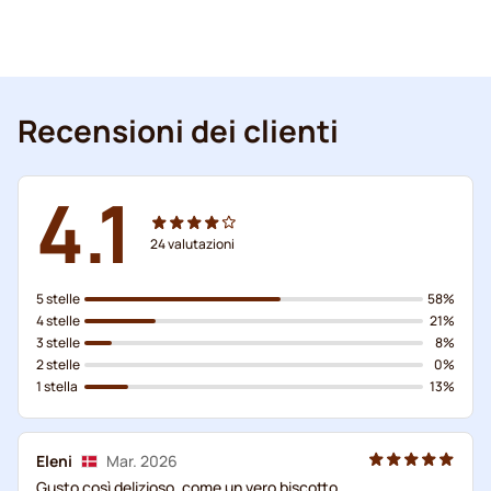
Recensioni dei clienti
4.1
24
valutazioni
5 stelle
58%
4 stelle
21%
3 stelle
8%
2 stelle
0%
1 stella
13%
Eleni
Mar. 2026
Gusto così delizioso, come un vero biscotto