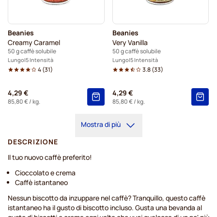
Beanies
Beanies
Creamy Caramel
Very Vanilla
50 g caffè solubile
50 g caffè solubile
Lungo
5 Intensità
Lungo
5 Intensità
4
(
31
)
3.8
(
33
)
4,29 €
4,29 €
85,80 €
/ kg.
85,80 €
/ kg.
Mostra di più
DESCRIZIONE
Il tuo nuovo caffè preferito!
Cioccolato e crema
Caffè istantaneo
Nessun biscotto da inzuppare nel caffè? Tranquillo, questo caffè
istantaneo ha il gusto di biscotto incluso. Gusta una bevanda al