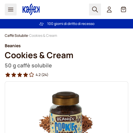
Search
Carrel
100 giorni di diritto di recesso
Spedizione Gratuita oltre 49 €
Salta al contenuto
Caffè Solubile
Cookies & Cream
Beanies
Cookies & Cream
50 g caffè solubile
4.2
(24)