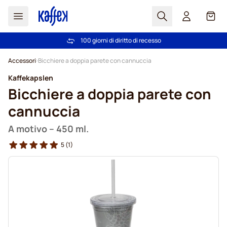
Search
Carrel
100 giorni di diritto di recesso
Spedizione Gratuita oltre 49 €
Salta al contenuto
Accessori
Bicchiere a doppia parete con cannuccia
Kaffekapslen
Bicchiere a doppia parete con
cannuccia
A motivo – 450 ml.
5
(1)