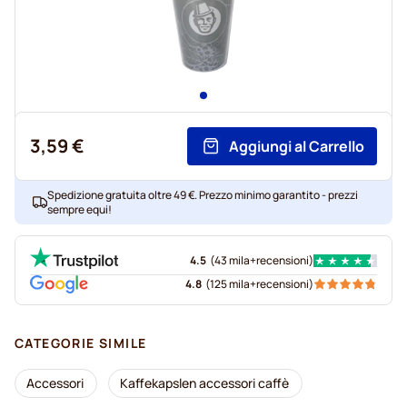
3,59 €
Aggiungi al Carrello
Spedizione gratuita oltre 49 €. Prezzo minimo garantito - prezzi
sempre equi!
4.5
(
43 mila+
recensioni
)
4.8
(
125 mila+
recensioni
)
CATEGORIE SIMILE
Accessori
Kaffekapslen accessori caffè