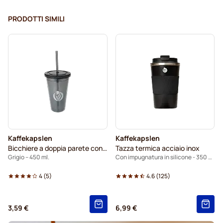
PRODOTTI SIMILI
Kaffekapslen
Kaffekapslen
Bicchiere a doppia parete con cannuccia
Tazza termica acciaio inox
Grigio – 450 ml.
Con impugnatura in silicone - 350 ml.
4
(
5
)
4.6
(
125
)
3,59 €
6,99 €